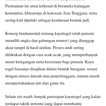
Permainan ini amat terkenal di beraneka kalangan
komunitas, khususnya di kawasan Asia Tenggara, serta
sering kali dijuluki sebagai kendaraan bentuk judi.
Konsep fundamental tentang kayutogel ialah pemain
memilih angka dan gabungan nomor) yang dianggap
akan tampil di hasil undian. Proses undi sering
dilakukan dengan cara acak-acak, yang memperbanyak
unsur ketegangan serta keceriaan bagi pemain. Kayu
togel biasanya disajikan dalam bentuk beragam, sesuai
dengan situasi daerah atau penyelenggara, namun masih
mempertahankan inti dari game itu.
Selain sisi nasib, banyak partisipan kayutogel yang kalau
terdapat taktik tertentu yang dapat membantu