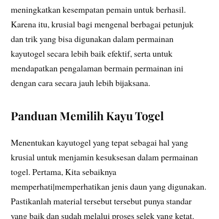
meningkatkan kesempatan pemain untuk berhasil.
Karena itu, krusial bagi mengenal berbagai petunjuk
dan trik yang bisa digunakan dalam permainan
kayutogel secara lebih baik efektif, serta untuk
mendapatkan pengalaman bermain permainan ini
dengan cara secara jauh lebih bijaksana.
Panduan Memilih Kayu Togel
Menentukan kayutogel yang tepat sebagai hal yang
krusial untuk menjamin kesuksesan dalam permainan
togel. Pertama, Kita sebaiknya
memperhati|memperhatikan jenis daun yang digunakan.
Pastikanlah material tersebut tersebut punya standar
yang baik dan sudah melalui proses selek yang ketat.