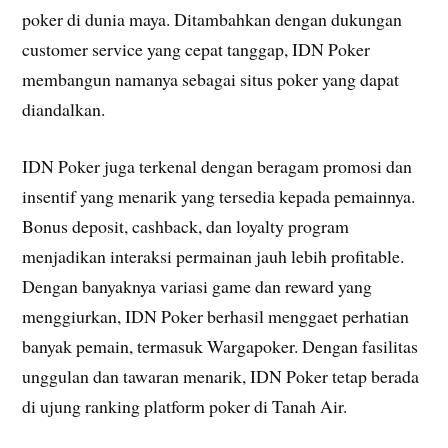
poker di dunia maya. Ditambahkan dengan dukungan
customer service yang cepat tanggap, IDN Poker
membangun namanya sebagai situs poker yang dapat
diandalkan.
IDN Poker juga terkenal dengan beragam promosi dan
insentif yang menarik yang tersedia kepada pemainnya.
Bonus deposit, cashback, dan loyalty program
menjadikan interaksi permainan jauh lebih profitable.
Dengan banyaknya variasi game dan reward yang
menggiurkan, IDN Poker berhasil menggaet perhatian
banyak pemain, termasuk Wargapoker. Dengan fasilitas
unggulan dan tawaran menarik, IDN Poker tetap berada
di ujung ranking platform poker di Tanah Air.