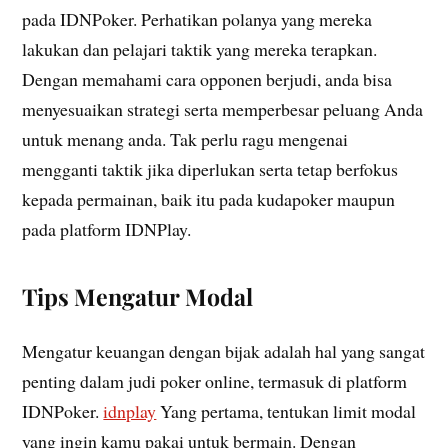
pada IDNPoker. Perhatikan polanya yang mereka
lakukan dan pelajari taktik yang mereka terapkan.
Dengan memahami cara opponen berjudi, anda bisa
menyesuaikan strategi serta memperbesar peluang Anda
untuk menang anda. Tak perlu ragu mengenai
mengganti taktik jika diperlukan serta tetap berfokus
kepada permainan, baik itu pada kudapoker maupun
pada platform IDNPlay.
Tips Mengatur Modal
Mengatur keuangan dengan bijak adalah hal yang sangat
penting dalam judi poker online, termasuk di platform
IDNPoker.
idnplay
Yang pertama, tentukan limit modal
yang ingin kamu pakai untuk bermain. Dengan