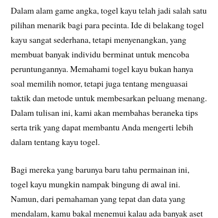
Dalam alam game angka, togel kayu telah jadi salah satu
pilihan menarik bagi para pecinta. Ide di belakang togel
kayu sangat sederhana, tetapi menyenangkan, yang
membuat banyak individu berminat untuk mencoba
peruntungannya. Memahami togel kayu bukan hanya
soal memilih nomor, tetapi juga tentang menguasai
taktik dan metode untuk membesarkan peluang menang.
Dalam tulisan ini, kami akan membahas beraneka tips
serta trik yang dapat membantu Anda mengerti lebih
dalam tentang kayu togel.
Bagi mereka yang barunya baru tahu permainan ini,
togel kayu mungkin nampak bingung di awal ini.
Namun, dari pemahaman yang tepat dan data yang
mendalam, kamu bakal menemui kalau ada banyak aset