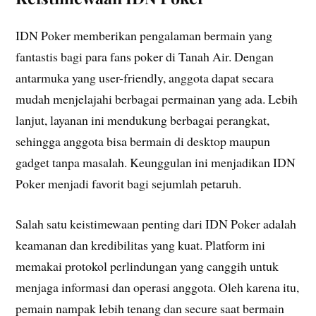
IDN Poker memberikan pengalaman bermain yang
fantastis bagi para fans poker di Tanah Air. Dengan
antarmuka yang user-friendly, anggota dapat secara
mudah menjelajahi berbagai permainan yang ada. Lebih
lanjut, layanan ini mendukung berbagai perangkat,
sehingga anggota bisa bermain di desktop maupun
gadget tanpa masalah. Keunggulan ini menjadikan IDN
Poker menjadi favorit bagi sejumlah petaruh.
Salah satu keistimewaan penting dari IDN Poker adalah
keamanan dan kredibilitas yang kuat. Platform ini
memakai protokol perlindungan yang canggih untuk
menjaga informasi dan operasi anggota. Oleh karena itu,
pemain nampak lebih tenang dan secure saat bermain