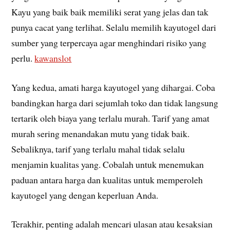
Kayu yang baik baik memiliki serat yang jelas dan tak
punya cacat yang terlihat. Selalu memilih kayutogel dari
sumber yang terpercaya agar menghindari risiko yang
perlu.
kawanslot
Yang kedua, amati harga kayutogel yang dihargai. Coba
bandingkan harga dari sejumlah toko dan tidak langsung
tertarik oleh biaya yang terlalu murah. Tarif yang amat
murah sering menandakan mutu yang tidak baik.
Sebaliknya, tarif yang terlalu mahal tidak selalu
menjamin kualitas yang. Cobalah untuk menemukan
paduan antara harga dan kualitas untuk memperoleh
kayutogel yang dengan keperluan Anda.
Terakhir, penting adalah mencari ulasan atau kesaksian