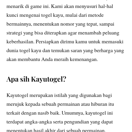
menarik di game ini. Kami akan menyusuri hal-hal
kunci mengenai togel kayu, mulai dari metode
bermainnya, menentukan nomor yang tepat, sampai
strategi yang bisa diterapkan agar menambah peluang
keberhasilan. Persiapkan dirimu kamu untuk memasuki
dunia togel kayu dan temukan saran yang berharga yang
akan membantu Anda meraih kemenangan.
Apa sih Kayutogel?
Kayutogel merupakan istilah yang digunakan bagi
merujuk kepada sebuah permainan atau hiburan itu
terkait dengan nasib baik. Umumnya, kayutogel ini
terdapat angka-angka serta pengundian yang dapat
menentukan hasil akhir dari sebuah permainan.