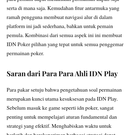
serta di mana saja. Kemudahan fitur antarmuka yang
ramah pengguna membuat navigasi alur di dalam
platform ini jadi sederhana, bahkan untuk pemain
pemula. Kombinasi dari semua aspek ini ini membuat
IDN Poker pilihan yang tepat untuk semua penggemar
permainan poker.
Saran dari Para Para Ahli IDN Play
Para pakar setuju bahwa pengetahuan soal permainan
merupakan kunci utama kesuksesan pada IDN Play.
Sebelum masuk ke game seperti idn poker, sangat
penting untuk mempelajari aturan fundamental dan
strategi yang efektif. Menghabiskan waktu untuk
berlatih dan bereksperimen berbagai strategi dapat