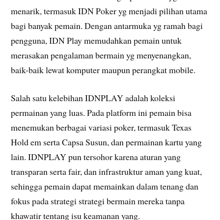
menarik, termasuk IDN Poker yg menjadi pilihan utama
bagi banyak pemain. Dengan antarmuka yg ramah bagi
pengguna, IDN Play memudahkan pemain untuk
merasakan pengalaman bermain yg menyenangkan,
baik-baik lewat komputer maupun perangkat mobile.
Salah satu kelebihan IDNPLAY adalah koleksi
permainan yang luas. Pada platform ini pemain bisa
menemukan berbagai variasi poker, termasuk Texas
Hold em serta Capsa Susun, dan permainan kartu yang
lain. IDNPLAY pun tersohor karena aturan yang
transparan serta fair, dan infrastruktur aman yang kuat,
sehingga pemain dapat memainkan dalam tenang dan
fokus pada strategi strategi bermain mereka tanpa
khawatir tentang isu keamanan yang.