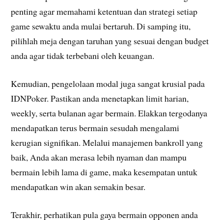
penting agar memahami ketentuan dan strategi setiap
game sewaktu anda mulai bertaruh. Di samping itu,
pilihlah meja dengan taruhan yang sesuai dengan budget
anda agar tidak terbebani oleh keuangan.
Kemudian, pengelolaan modal juga sangat krusial pada
IDNPoker. Pastikan anda menetapkan limit harian,
weekly, serta bulanan agar bermain. Elakkan tergodanya
mendapatkan terus bermain sesudah mengalami
kerugian signifikan. Melalui manajemen bankroll yang
baik, Anda akan merasa lebih nyaman dan mampu
bermain lebih lama di game, maka kesempatan untuk
mendapatkan win akan semakin besar.
Terakhir, perhatikan pula gaya bermain opponen anda