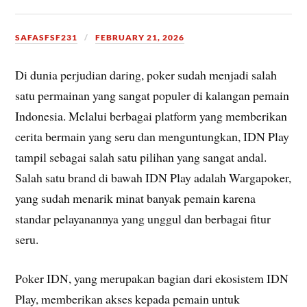
SAFASFSF231
FEBRUARY 21, 2026
Di dunia perjudian daring, poker sudah menjadi salah
satu permainan yang sangat populer di kalangan pemain
Indonesia. Melalui berbagai platform yang memberikan
cerita bermain yang seru dan menguntungkan, IDN Play
tampil sebagai salah satu pilihan yang sangat andal.
Salah satu brand di bawah IDN Play adalah Wargapoker,
yang sudah menarik minat banyak pemain karena
standar pelayanannya yang unggul dan berbagai fitur
seru.
Poker IDN, yang merupakan bagian dari ekosistem IDN
Play, memberikan akses kepada pemain untuk