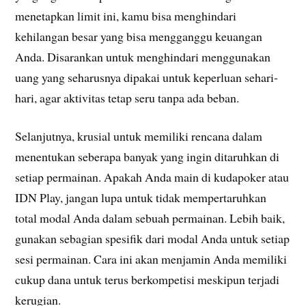
menetapkan limit ini, kamu bisa menghindari
kehilangan besar yang bisa mengganggu keuangan
Anda. Disarankan untuk menghindari menggunakan
uang yang seharusnya dipakai untuk keperluan sehari-
hari, agar aktivitas tetap seru tanpa ada beban.
Selanjutnya, krusial untuk memiliki rencana dalam
menentukan seberapa banyak yang ingin ditaruhkan di
setiap permainan. Apakah Anda main di kudapoker atau
IDN Play, jangan lupa untuk tidak mempertaruhkan
total modal Anda dalam sebuah permainan. Lebih baik,
gunakan sebagian spesifik dari modal Anda untuk setiap
sesi permainan. Cara ini akan menjamin Anda memiliki
cukup dana untuk terus berkompetisi meskipun terjadi
kerugian.