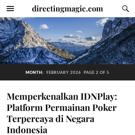
directingmagic.com
MONTH:
FEBRUARY 2026
PAGE 2 OF 5
Memperkenalkan IDNPlay:
Platform Permainan Poker
Terpercaya di Negara
Indonesia