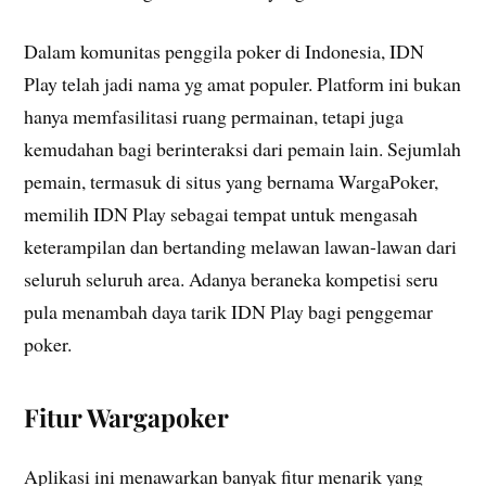
Dalam komunitas penggila poker di Indonesia, IDN
Play telah jadi nama yg amat populer. Platform ini bukan
hanya memfasilitasi ruang permainan, tetapi juga
kemudahan bagi berinteraksi dari pemain lain. Sejumlah
pemain, termasuk di situs yang bernama WargaPoker,
memilih IDN Play sebagai tempat untuk mengasah
keterampilan dan bertanding melawan lawan-lawan dari
seluruh seluruh area. Adanya beraneka kompetisi seru
pula menambah daya tarik IDN Play bagi penggemar
poker.
Fitur Wargapoker
Aplikasi ini menawarkan banyak fitur menarik yang