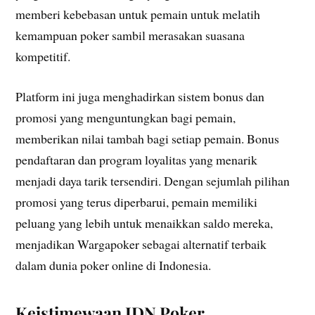
memberi kebebasan untuk pemain untuk melatih
kemampuan poker sambil merasakan suasana
kompetitif.
Platform ini juga menghadirkan sistem bonus dan
promosi yang menguntungkan bagi pemain,
memberikan nilai tambah bagi setiap pemain. Bonus
pendaftaran dan program loyalitas yang menarik
menjadi daya tarik tersendiri. Dengan sejumlah pilihan
promosi yang terus diperbarui, pemain memiliki
peluang yang lebih untuk menaikkan saldo mereka,
menjadikan Wargapoker sebagai alternatif terbaik
dalam dunia poker online di Indonesia.
Keistimewaan IDN Poker