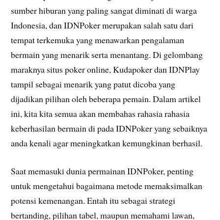
sumber hiburan yang paling sangat diminati di warga
Indonesia, dan IDNPoker merupakan salah satu dari
tempat terkemuka yang menawarkan pengalaman
bermain yang menarik serta menantang. Di gelombang
maraknya situs poker online, Kudapoker dan IDNPlay
tampil sebagai menarik yang patut dicoba yang
dijadikan pilihan oleh beberapa pemain. Dalam artikel
ini, kita kita semua akan membahas rahasia rahasia
keberhasilan bermain di pada IDNPoker yang sebaiknya
anda kenali agar meningkatkan kemungkinan berhasil.
Saat memasuki dunia permainan IDNPoker, penting
untuk mengetahui bagaimana metode memaksimalkan
potensi kemenangan. Entah itu sebagai strategi
bertanding, pilihan tabel, maupun memahami lawan,