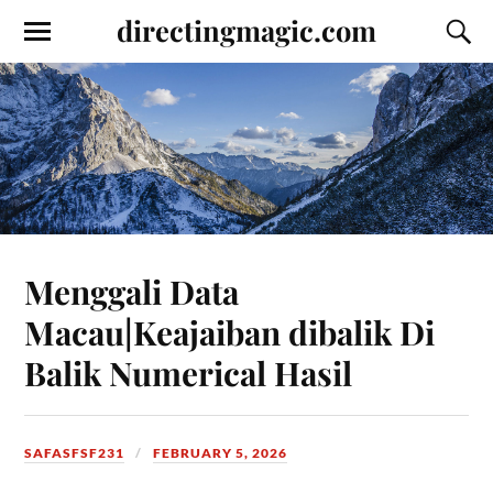
directingmagic.com
Menggali Data
Macau|Keajaiban dibalik Di
Balik Numerical Hasil
SAFASFSF231
FEBRUARY 5, 2026