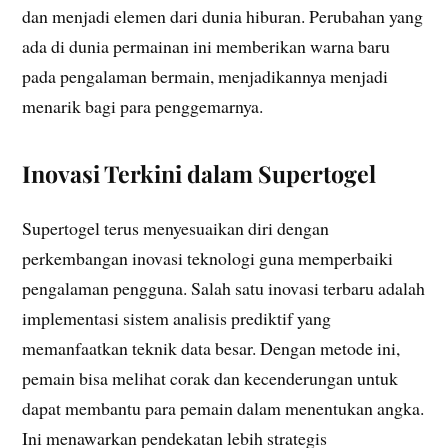
dan menjadi elemen dari dunia hiburan. Perubahan yang
ada di dunia permainan ini memberikan warna baru
pada pengalaman bermain, menjadikannya menjadi
menarik bagi para penggemarnya.
Inovasi Terkini dalam Supertogel
Supertogel terus menyesuaikan diri dengan
perkembangan inovasi teknologi guna memperbaiki
pengalaman pengguna. Salah satu inovasi terbaru adalah
implementasi sistem analisis prediktif yang
memanfaatkan teknik data besar. Dengan metode ini,
pemain bisa melihat corak dan kecenderungan untuk
dapat membantu para pemain dalam menentukan angka.
Ini menawarkan pendekatan lebih strategis