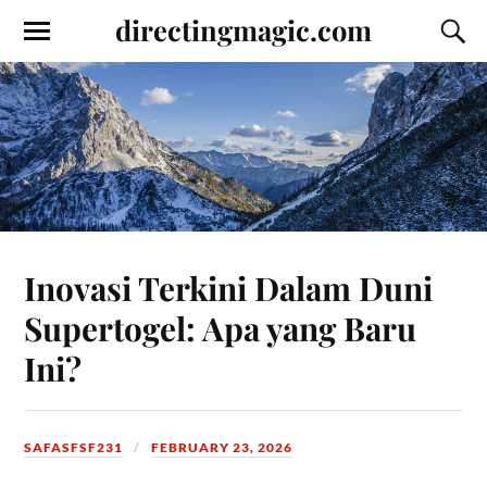
directingmagic.com
Inovasi Terkini Dalam Duni
Supertogel: Apa yang Baru
Ini?
SAFASFSF231
FEBRUARY 23, 2026