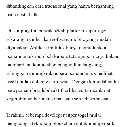
dibandingkan cara tradisional yang hanya bergantung
pada nasib baik.
Di samping itu, banyak sekali platform supertogel
sekarang memberikan software mobile yang mudah
digunakan. Aplikasi ini tidak hanya memudahkan
pemain untuk membeli kupon, tetapi juga menyediakan
memberikan kemudahan pengundian langsung,
sehingga memungkinkan para pemain untuk melihat
hasil undian dalam waktu nyata. Dengan kemudahan ini,
para pemain bisa lebih aktif terlibat serta menikmati
kegembiraan bermain kapan saja serta di setiap saat.
Terakhir, beberapa developer super togel mulai
mengadopsi teknologi blockchain untuk memperbaiki