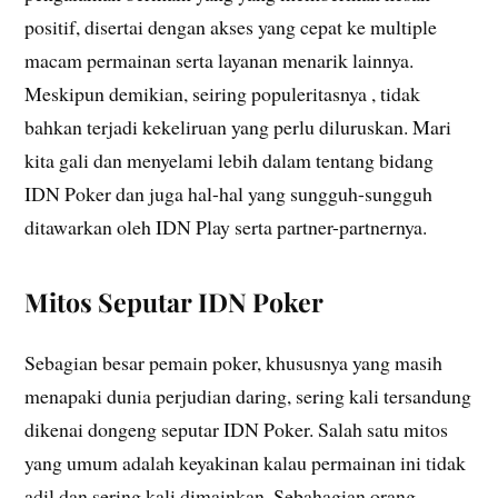
positif, disertai dengan akses yang cepat ke multiple
macam permainan serta layanan menarik lainnya.
Meskipun demikian, seiring populeritasnya , tidak
bahkan terjadi kekeliruan yang perlu diluruskan. Mari
kita gali dan menyelami lebih dalam tentang bidang
IDN Poker dan juga hal-hal yang sungguh-sungguh
ditawarkan oleh IDN Play serta partner-partnernya.
Mitos Seputar IDN Poker
Sebagian besar pemain poker, khususnya yang masih
menapaki dunia perjudian daring, sering kali tersandung
dikenai dongeng seputar IDN Poker. Salah satu mitos
yang umum adalah keyakinan kalau permainan ini tidak
adil dan sering kali dimainkan. Sebahagian orang