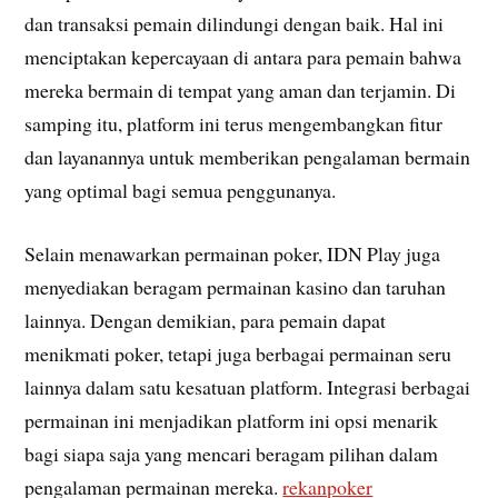
dan transaksi pemain dilindungi dengan baik. Hal ini
menciptakan kepercayaan di antara para pemain bahwa
mereka bermain di tempat yang aman dan terjamin. Di
samping itu, platform ini terus mengembangkan fitur
dan layanannya untuk memberikan pengalaman bermain
yang optimal bagi semua penggunanya.
Selain menawarkan permainan poker, IDN Play juga
menyediakan beragam permainan kasino dan taruhan
lainnya. Dengan demikian, para pemain dapat
menikmati poker, tetapi juga berbagai permainan seru
lainnya dalam satu kesatuan platform. Integrasi berbagai
permainan ini menjadikan platform ini opsi menarik
bagi siapa saja yang mencari beragam pilihan dalam
pengalaman permainan mereka.
rekanpoker