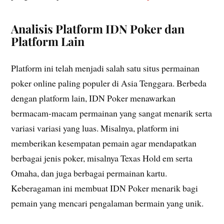
Analisis Platform IDN Poker dan
Platform Lain
Platform ini telah menjadi salah satu situs permainan
poker online paling populer di Asia Tenggara. Berbeda
dengan platform lain, IDN Poker menawarkan
bermacam-macam permainan yang sangat menarik serta
variasi variasi yang luas. Misalnya, platform ini
memberikan kesempatan pemain agar mendapatkan
berbagai jenis poker, misalnya Texas Hold em serta
Omaha, dan juga berbagai permainan kartu.
Keberagaman ini membuat IDN Poker menarik bagi
pemain yang mencari pengalaman bermain yang unik.