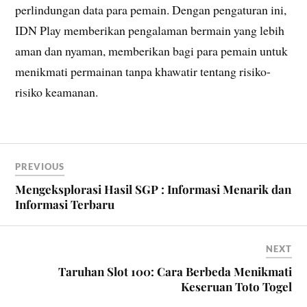
perlindungan data para pemain. Dengan pengaturan ini,
IDN Play memberikan pengalaman bermain yang lebih
aman dan nyaman, memberikan bagi para pemain untuk
menikmati permainan tanpa khawatir tentang risiko-
risiko keamanan.
PREVIOUS
Mengeksplorasi Hasil SGP : Informasi Menarik dan
Informasi Terbaru
NEXT
Taruhan Slot 100: Cara Berbeda Menikmati
Keseruan Toto Togel