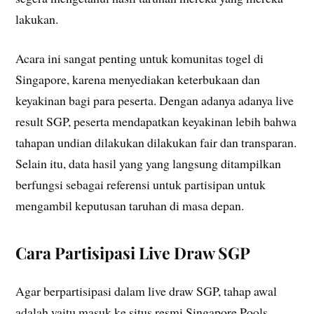
lakukan.
Acara ini sangat penting untuk komunitas togel di
Singapore, karena menyediakan keterbukaan dan
keyakinan bagi para peserta. Dengan adanya adanya live
result SGP, peserta mendapatkan keyakinan lebih bahwa
tahapan undian dilakukan dilakukan fair dan transparan.
Selain itu, data hasil yang yang langsung ditampilkan
berfungsi sebagai referensi untuk partisipan untuk
mengambil keputusan taruhan di masa depan.
Cara Partisipasi Live Draw SGP
Agar berpartisipasi dalam live draw SGP, tahap awal
adalah yaitu masuk ke situs resmi Singapore Pools.