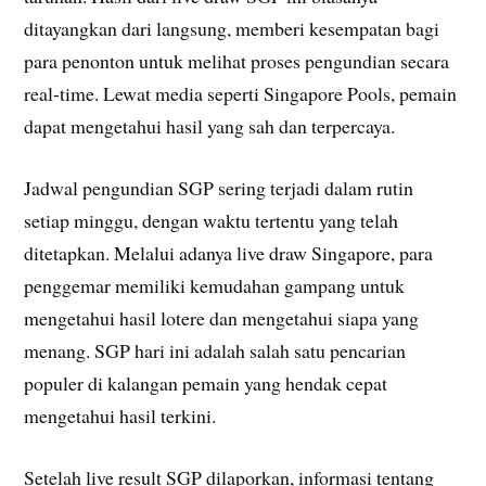
ditayangkan dari langsung, memberi kesempatan bagi
para penonton untuk melihat proses pengundian secara
real-time. Lewat media seperti Singapore Pools, pemain
dapat mengetahui hasil yang sah dan terpercaya.
Jadwal pengundian SGP sering terjadi dalam rutin
setiap minggu, dengan waktu tertentu yang telah
ditetapkan. Melalui adanya live draw Singapore, para
penggemar memiliki kemudahan gampang untuk
mengetahui hasil lotere dan mengetahui siapa yang
menang. SGP hari ini adalah salah satu pencarian
populer di kalangan pemain yang hendak cepat
mengetahui hasil terkini.
Setelah live result SGP dilaporkan, informasi tentang