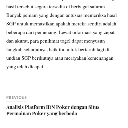
hasil tersebut segera tersedia di berbagai saluran.
Banyak pemain yang dengan antusias memeriksa hasil
SGP untuk memastikan apakah mereka sendiri adalah
beberapa dari pemenang. Lewat informasi yang cepat
dan akurat, para penikmat togel dapat menyusun
langkah selanjutnya, baik itu untuk bertaruh lagi di
undian SGP berikutnya atau merayakan kemenangan
yang telah dicapai.
PREVIOUS
Analisis Platform IDN Poker dengan Situs
Permainan Poker yang berbeda