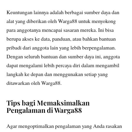
Keuntungan lainnya adalah berbagai sumber daya dan
alat yang diberikan oleh Warga88 untuk menyokong
para anggotanya mencapai sasaran mereka. Ini bisa
berupa akses ke data, panduan, atau bahkan bantuan
pribadi dari anggota lain yang lebih berpengalaman.
Dengan seluruh bantuan dan sumber daya ini, anggota
dapat mengalami lebih percaya diri dalam mengambil
langkah ke depan dan menggunakan setiap yang
ditawarkan oleh Warga88.
Tips bagi Memaksimalkan
Pengalaman di Warga88
Agar mengoptimalkan pengalaman yang Anda rasakan