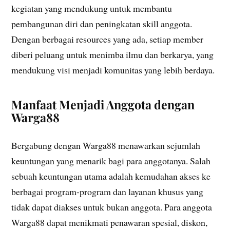
kegiatan yang mendukung untuk membantu
pembangunan diri dan peningkatan skill anggota.
Dengan berbagai resources yang ada, setiap member
diberi peluang untuk menimba ilmu dan berkarya, yang
mendukung visi menjadi komunitas yang lebih berdaya.
Manfaat Menjadi Anggota dengan
Warga88
Bergabung dengan Warga88 menawarkan sejumlah
keuntungan yang menarik bagi para anggotanya. Salah
sebuah keuntungan utama adalah kemudahan akses ke
berbagai program-program dan layanan khusus yang
tidak dapat diakses untuk bukan anggota. Para anggota
Warga88 dapat menikmati penawaran spesial, diskon,