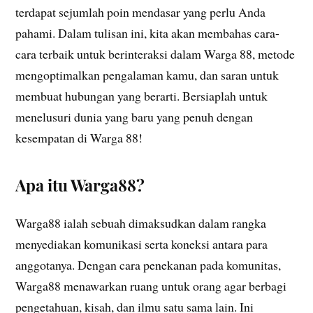
terdapat sejumlah poin mendasar yang perlu Anda
pahami. Dalam tulisan ini, kita akan membahas cara-
cara terbaik untuk berinteraksi dalam Warga 88, metode
mengoptimalkan pengalaman kamu, dan saran untuk
membuat hubungan yang berarti. Bersiaplah untuk
menelusuri dunia yang baru yang penuh dengan
kesempatan di Warga 88!
Apa itu Warga88?
Warga88 ialah sebuah dimaksudkan dalam rangka
menyediakan komunikasi serta koneksi antara para
anggotanya. Dengan cara penekanan pada komunitas,
Warga88 menawarkan ruang untuk orang agar berbagi
pengetahuan, kisah, dan ilmu satu sama lain. Ini