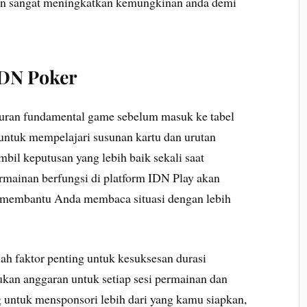
 sangat meningkatkan kemungkinan anda demi
IDN Poker
uran fundamental game sebelum masuk ke tabel
untuk mempelajari susunan kartu dan urutan
il keputusan yang lebih baik sekali saat
rmainan berfungsi di platform IDN Play akan
 membantu Anda membaca situasi dengan lebih
alah faktor penting untuk kesuksesan durasi
kan anggaran untuk setiap sesi permainan dan
ng untuk mensponsori lebih dari yang kamu siapkan,