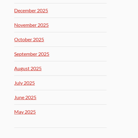
December 2025
November 2025
October 2025
September 2025
August 2025
July 2025
June 2025
May 2025