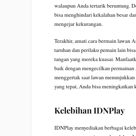
walaupun Anda tertarik beruntung. D
bisa menghindari kekalahan besar da
mengejar kekurangan.
Terakhir, amati cara bermain lawan 
taruhan dan perilaku pemain lain bis
tangan yang mereka kuasai. Manfaatk
baik dengan mengecilkan permainan A
menggertak saat lawan menunjukkan
yang tepat, Anda bisa meningkatkan
Kelebihan IDNPlay
IDNPlay menyediakan berbagai keleb