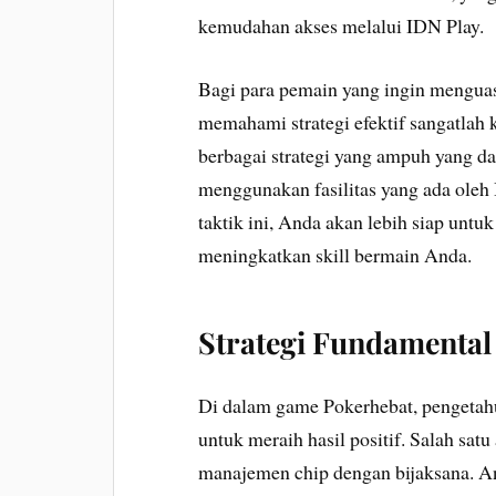
kemudahan akses melalui IDN Play.
Bagi para pemain yang ingin mengua
memahami strategi efektif sangatlah k
berbagai strategi yang ampuh yang d
menggunakan fasilitas yang ada ol
taktik ini, Anda akan lebih siap unt
meningkatkan skill bermain Anda.
Strategi Fundamental
Di dalam game Pokerhebat, pengetah
untuk meraih hasil positif. Salah satu
manajemen chip dengan bijaksana. An