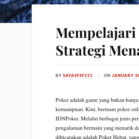
Mempelajari 
Strategi Men
BY
SAFASFSF231
ON
JANUARY 30
Poker adalah game yang bukan hanya 
kemampuan. Kini, bermain poker onlin
IDNPoker. Melalui berbagai jenis pe
pengalaman bermain yang menarik dan
dibicarakan adalah Poker Hebat, yan