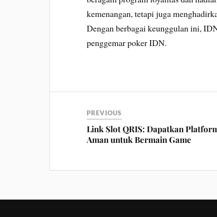
kemenangan, tetapi juga menghadirk
Dengan berbagai keunggulan ini, IDN 
penggemar poker IDN.
PREVIOUS
Link Slot QRIS: Dapatkan Platfor
Aman untuk Bermain Game