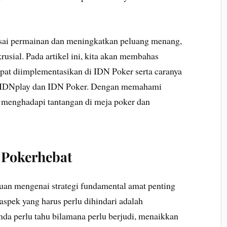
sai permainan dan meningkatkan peluang menang,
rusial. Pada artikel ini, kita akan membahas
apat diimplementasikan di IDN Poker serta caranya
eh IDNplay dan IDN Poker. Dengan memahami
uk menghadapi tantangan di meja poker dan
 Pokerhebat
uan mengenai strategi fundamental amat penting
 aspek yang harus perlu dihindari adalah
da perlu tahu bilamana perlu berjudi, menaikkan