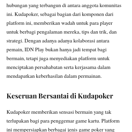
hubungan yang terbangun di antara anggota komunitas
ini. Kudapoker, sebagai bagian dari komponen dari
platform ini, memberikan wadah untuk para player
untuk berbagi pengalaman mereka, tips dan trik, dan
strategi. Dengan adanya adanya kolaborasi antara
pemain, IDN Play bukan hanya jadi tempat bagi
bermain, tetapi juga menyediakan platform untuk
menciptakan persahabatan serta kerjasama dalam
mendapatkan keberhasilan dalam permainan.
Keseruan Bersantai di Kudapoker
Kudapoker memberikan sensasi bermain yang tak
terlupakan bagi para penggemar game kartu. Platform
ini mempersiapkan berbagai jenis game poker yang