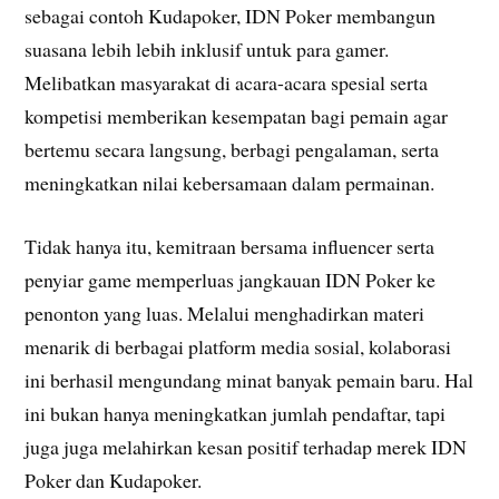
sebagai contoh Kudapoker, IDN Poker membangun
suasana lebih lebih inklusif untuk para gamer.
Melibatkan masyarakat di acara-acara spesial serta
kompetisi memberikan kesempatan bagi pemain agar
bertemu secara langsung, berbagi pengalaman, serta
meningkatkan nilai kebersamaan dalam permainan.
Tidak hanya itu, kemitraan bersama influencer serta
penyiar game memperluas jangkauan IDN Poker ke
penonton yang luas. Melalui menghadirkan materi
menarik di berbagai platform media sosial, kolaborasi
ini berhasil mengundang minat banyak pemain baru. Hal
ini bukan hanya meningkatkan jumlah pendaftar, tapi
juga juga melahirkan kesan positif terhadap merek IDN
Poker dan Kudapoker.