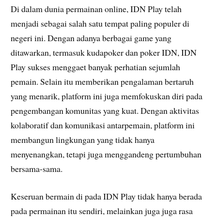
Di dalam dunia permainan online, IDN Play telah
menjadi sebagai salah satu tempat paling populer di
negeri ini. Dengan adanya berbagai game yang
ditawarkan, termasuk kudapoker dan poker IDN, IDN
Play sukses menggaet banyak perhatian sejumlah
pemain. Selain itu memberikan pengalaman bertaruh
yang menarik, platform ini juga memfokuskan diri pada
pengembangan komunitas yang kuat. Dengan aktivitas
kolaboratif dan komunikasi antarpemain, platform ini
membangun lingkungan yang tidak hanya
menyenangkan, tetapi juga menggandeng pertumbuhan
bersama-sama.
Keseruan bermain di pada IDN Play tidak hanya berada
pada permainan itu sendiri, melainkan juga juga rasa