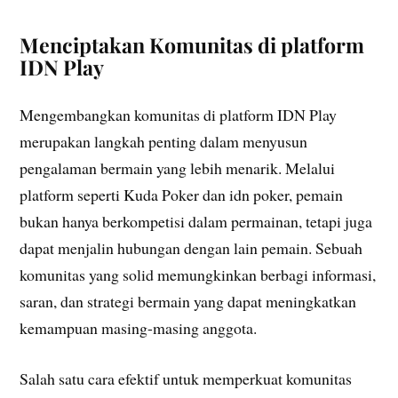
Menciptakan Komunitas di platform
IDN Play
Mengembangkan komunitas di platform IDN Play
merupakan langkah penting dalam menyusun
pengalaman bermain yang lebih menarik. Melalui
platform seperti Kuda Poker dan idn poker, pemain
bukan hanya berkompetisi dalam permainan, tetapi juga
dapat menjalin hubungan dengan lain pemain. Sebuah
komunitas yang solid memungkinkan berbagi informasi,
saran, dan strategi bermain yang dapat meningkatkan
kemampuan masing-masing anggota.
Salah satu cara efektif untuk memperkuat komunitas