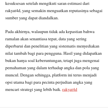
kesuksesan setelah mengikuti saran estimasi dari
rakyat4d, yang semakin menguatkan reputasinya sebagai
sumber yang dapat diandalkan.
Pada akhirnya, walaupun tidak ada kepastian bahwa
ramalan akan senantiasa tepat, data yang sering
diperbarui dan penelitian yang sistematis menyediakan
nilai tambah bagi para pengguna. Hasil yang didapatkan
bukan hanya soal keberuntungan, tetapi juga mengenai
pemahaman yang dalam terhadap angka dan pola yang
muncul. Dengan sehingga, platform ini terus menjadi
opsi utama bagi para pecinta perjudian angka yang
mencari strategi yang lebih baik.
rakyat4d