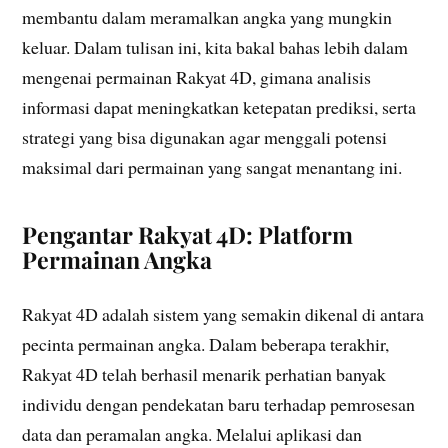
membantu dalam meramalkan angka yang mungkin
keluar. Dalam tulisan ini, kita bakal bahas lebih dalam
mengenai permainan Rakyat 4D, gimana analisis
informasi dapat meningkatkan ketepatan prediksi, serta
strategi yang bisa digunakan agar menggali potensi
maksimal dari permainan yang sangat menantang ini.
Pengantar Rakyat 4D: Platform
Permainan Angka
Rakyat 4D adalah sistem yang semakin dikenal di antara
pecinta permainan angka. Dalam beberapa terakhir,
Rakyat 4D telah berhasil menarik perhatian banyak
individu dengan pendekatan baru terhadap pemrosesan
data dan peramalan angka. Melalui aplikasi dan