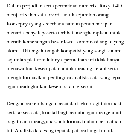
Dalam perjudian serta permainan numerik, Rakyat 4D
menjadi salah satu favorit untuk sejumlah orang.
Konsepnya yang sederhana namun penuh harapan
menarik banyak peserta terlibat, mengharapkan untuk
meraih kemenangan besar lewat kombinasi angka yang
akurat. Di tengah-tengah kompetisi yang sengit antara
sejumlah platform lainnya, permainan ini tidak hanya
menawarkan kesempatan untuk menang, tetapi serta
menginformasikan pentingnya analisis data yang tepat
agar meningkatkan kesempatan tersebut.
Dengan perkembangan pesat dari teknologi informasi
serta akses data, krusial bagi pemain agar mengetahui
bagaimana menggunakan informasi dalam permainan
ini. Analisis data yang tepat dapat berfungsi untuk