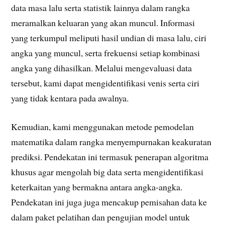
data masa lalu serta statistik lainnya dalam rangka
meramalkan keluaran yang akan muncul. Informasi
yang terkumpul meliputi hasil undian di masa lalu, ciri
angka yang muncul, serta frekuensi setiap kombinasi
angka yang dihasilkan. Melalui mengevaluasi data
tersebut, kami dapat mengidentifikasi venis serta ciri
yang tidak kentara pada awalnya.
Kemudian, kami menggunakan metode pemodelan
matematika dalam rangka menyempurnakan keakuratan
prediksi. Pendekatan ini termasuk penerapan algoritma
khusus agar mengolah big data serta mengidentifikasi
keterkaitan yang bermakna antara angka-angka.
Pendekatan ini juga juga mencakup pemisahan data ke
dalam paket pelatihan dan pengujian model untuk