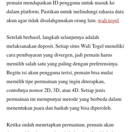
pemain mendapatkan ID pengguna untuk masuk ke
dalam platform. Pastikan untuk melindungi rahasia data
akun agar tidak disalahgunakan orang lain.
wali togel
Setelah berhasil, langkah selanjutnya adalah
melaksanakan deposit. Setiap situs Wali Togel memiliki
cara pembayaran yang divergen, jadi pemain harus
memilih salah satu yang paling dengan preferensinya.
Begitu isi akun pengguna terisi, pemain bisa mulai
memilih tipe permainan yang ingin diterapkan,
contohnya nomor 2D, 3D, atau 4D. Setiap jenis
permainan ini mempunyai metode yang berbeda dalam
menentukan juara dan hadiah yang bisa diperoleh.
Ketika sudah menetapkan permainan, pemain akan