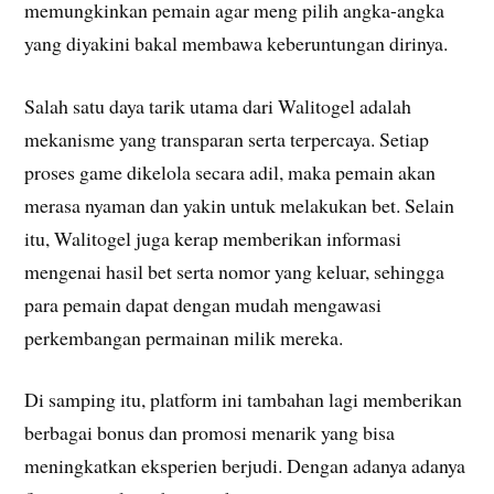
memungkinkan pemain agar meng pilih angka-angka
yang diyakini bakal membawa keberuntungan dirinya.
Salah satu daya tarik utama dari Walitogel adalah
mekanisme yang transparan serta terpercaya. Setiap
proses game dikelola secara adil, maka pemain akan
merasa nyaman dan yakin untuk melakukan bet. Selain
itu, Walitogel juga kerap memberikan informasi
mengenai hasil bet serta nomor yang keluar, sehingga
para pemain dapat dengan mudah mengawasi
perkembangan permainan milik mereka.
Di samping itu, platform ini tambahan lagi memberikan
berbagai bonus dan promosi menarik yang bisa
meningkatkan eksperien berjudi. Dengan adanya adanya