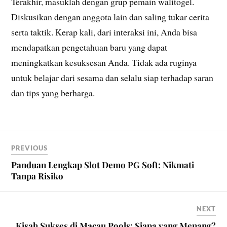
Terakhir, masuklah dengan grup pemain walitogel.
Diskusikan dengan anggota lain dan saling tukar cerita
serta taktik. Kerap kali, dari interaksi ini, Anda bisa
mendapatkan pengetahuan baru yang dapat
meningkatkan kesuksesan Anda. Tidak ada ruginya
untuk belajar dari sesama dan selalu siap terhadap saran
dan tips yang berharga.
PREVIOUS
Panduan Lengkap Slot Demo PG Soft: Nikmati
Tanpa Risiko
NEXT
Kisah Sukses di Macau Pools: Siapa yang Menang?