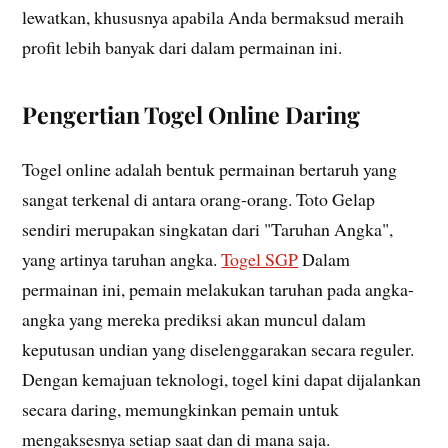
lewatkan, khususnya apabila Anda bermaksud meraih
profit lebih banyak dari dalam permainan ini.
Pengertian Togel Online Daring
Togel online adalah bentuk permainan bertaruh yang
sangat terkenal di antara orang-orang. Toto Gelap
sendiri merupakan singkatan dari "Taruhan Angka",
yang artinya taruhan angka.
Togel SGP
Dalam
permainan ini, pemain melakukan taruhan pada angka-
angka yang mereka prediksi akan muncul dalam
keputusan undian yang diselenggarakan secara reguler.
Dengan kemajuan teknologi, togel kini dapat dijalankan
secara daring, memungkinkan pemain untuk
mengaksesnya setiap saat dan di mana saja.