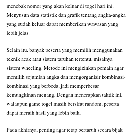
menebak nomor yang akan keluar di togel hari ini.
Menyusun data statistik dan grafik tentang angka-angka
yang sudah keluar dapat memberikan wawasan yang
lebih jelas.
Selain itu, banyak peserta yang memilih menggunakan
teknik acak atau sistem taruhan tertentu, misalnya
sistem wheeling. Metode ini mengizinkan pemain agar
memilih sejumlah angka dan mengorganisir kombinasi-
kombinasi yang berbeda, jadi memperbesar
kemungkinan menang. Dengan menerapkan taktik ini,
walaupun game togel masih bersifat random, peserta
dapat meraih hasil yang lebih baik.
Pada akhirnya, penting agar tetap bertaruh secara bijak