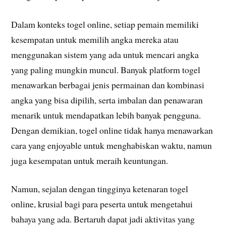
Dalam konteks togel online, setiap pemain memiliki
kesempatan untuk memilih angka mereka atau
menggunakan sistem yang ada untuk mencari angka
yang paling mungkin muncul. Banyak platform togel
menawarkan berbagai jenis permainan dan kombinasi
angka yang bisa dipilih, serta imbalan dan penawaran
menarik untuk mendapatkan lebih banyak pengguna.
Dengan demikian, togel online tidak hanya menawarkan
cara yang enjoyable untuk menghabiskan waktu, namun
juga kesempatan untuk meraih keuntungan.
Namun, sejalan dengan tingginya ketenaran togel
online, krusial bagi para peserta untuk mengetahui
bahaya yang ada. Bertaruh dapat jadi aktivitas yang