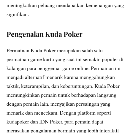
meningkatkan peluang mendapatkan kemenangan yang
signifikan.
Pengenalan Kuda Poker
Permainan Kuda Poker merupakan salah satu
permainan game kartu yang saat ini semakin populer di
kalangan para penggemar game online. Permainan ini
menjadi alternatif menarik karena menggabungkan
taktik, keterampilan, dan keberuntungan. Kuda Poker
memungkinkan pemain untuk berhadapan langsung
dengan pemain lain, menyajikan persaingan yang
menarik dan mencekam. Dengan platform seperti
kudapoker dan IDN Poker, para pemain dapat
merasakan pengalaman bermain yang lebih interaktif