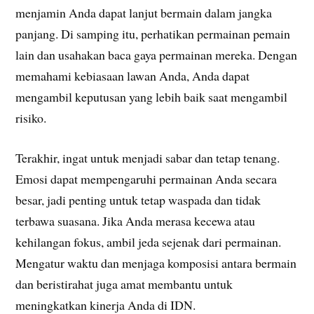
menjamin Anda dapat lanjut bermain dalam jangka
panjang. Di samping itu, perhatikan permainan pemain
lain dan usahakan baca gaya permainan mereka. Dengan
memahami kebiasaan lawan Anda, Anda dapat
mengambil keputusan yang lebih baik saat mengambil
risiko.
Terakhir, ingat untuk menjadi sabar dan tetap tenang.
Emosi dapat mempengaruhi permainan Anda secara
besar, jadi penting untuk tetap waspada dan tidak
terbawa suasana. Jika Anda merasa kecewa atau
kehilangan fokus, ambil jeda sejenak dari permainan.
Mengatur waktu dan menjaga komposisi antara bermain
dan beristirahat juga amat membantu untuk
meningkatkan kinerja Anda di IDN.