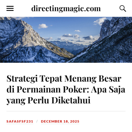
directingmagic.com
Strategi Tepat Menang Besar
di Permainan Poker: Apa Saja
yang Perlu Diketahui
SAFASFSF231
DECEMBER 18, 2025