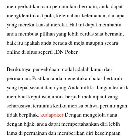
memperhatikan cara pemain lain bermain, anda dapat
mengidentifikasi pola, kelemahan-kelemahan, dan apa
yang mereka kuasai mereka. Hal ini dapat membantu
anda membuat pilihan yang lebih cerdas saat bermain,
baik itu apakah anda berada di meja maupun secara
online di situs seperti IDN Poker.
Berikutnya, pengelolaan modal adalah kunci dari
permainan. Pastikan anda menentukan batas bertaruh
yang tepat sesuai dana yang Anda miliki. Jangan tertarik
membuat keputusan untuk berjudi melampaui yang
seharusnya, terutama ketika merasa bahwa peruntungan
tidak berpihak.
kudapoker
Dengan mengelola dana
dengan bijak, anda dapat mempertahankan diri lebih
lama di permainan dan memberikan diri kesempatan