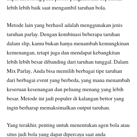
lebih lebih baik saat mengambil taruhan bola.
Metode lain yang berhasil adalah menggunakan jenis
taruhan parlay. Dengan kombinasi beberapa taruhan
dalam slip, kamu bukan hanya menambah kemungkinan
kemenangan, tetapi juga dan mendapat kebangkitan
lebih lebih besar dibanding dari taruhan tunggal. Dalam
Mix Parlay, Anda bisa memilih berbagai tipe taruhan
dari berbagai event yang berbeda, yang mana menambah
keseruan kesenangan dan peluang menang yang lebih
besar. Metode ini jadi populer di kalangan bettor yang
ingin berharap memaksimalkan output taruhan.
Yang terakhir, penting untuk menentukan agen bola atau
situs judi bola yang dapat dipercaya saat anda