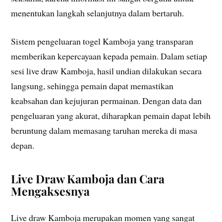
menentukan langkah selanjutnya dalam bertaruh.
Sistem pengeluaran togel Kamboja yang transparan
memberikan kepercayaan kepada pemain. Dalam setiap
sesi live draw Kamboja, hasil undian dilakukan secara
langsung, sehingga pemain dapat memastikan
keabsahan dan kejujuran permainan. Dengan data dan
pengeluaran yang akurat, diharapkan pemain dapat lebih
beruntung dalam memasang taruhan mereka di masa
depan.
Live Draw Kamboja dan Cara
Mengaksesnya
Live draw Kamboja merupakan momen yang sangat