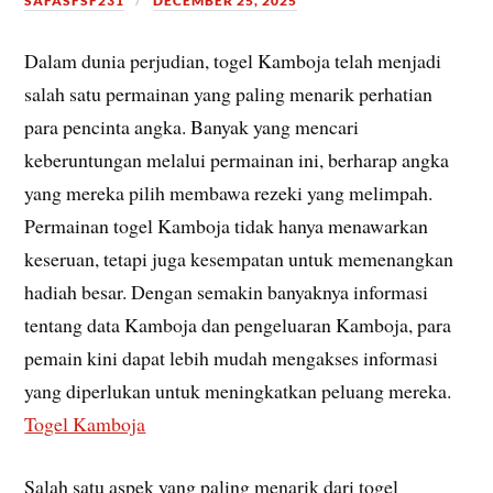
SAFASFSF231
DECEMBER 25, 2025
Dalam dunia perjudian, togel Kamboja telah menjadi
salah satu permainan yang paling menarik perhatian
para pencinta angka. Banyak yang mencari
keberuntungan melalui permainan ini, berharap angka
yang mereka pilih membawa rezeki yang melimpah.
Permainan togel Kamboja tidak hanya menawarkan
keseruan, tetapi juga kesempatan untuk memenangkan
hadiah besar. Dengan semakin banyaknya informasi
tentang data Kamboja dan pengeluaran Kamboja, para
pemain kini dapat lebih mudah mengakses informasi
yang diperlukan untuk meningkatkan peluang mereka.
Togel Kamboja
Salah satu aspek yang paling menarik dari togel