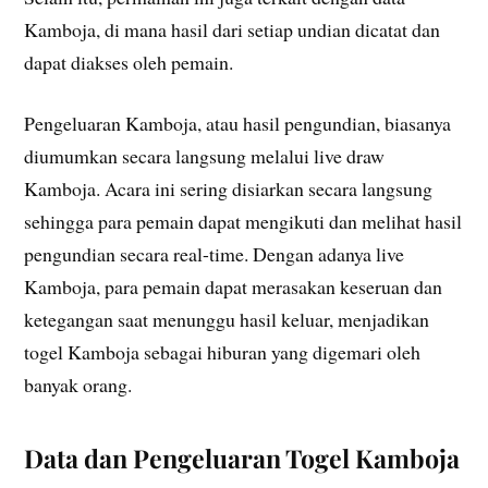
Kamboja, di mana hasil dari setiap undian dicatat dan
dapat diakses oleh pemain.
Pengeluaran Kamboja, atau hasil pengundian, biasanya
diumumkan secara langsung melalui live draw
Kamboja. Acara ini sering disiarkan secara langsung
sehingga para pemain dapat mengikuti dan melihat hasil
pengundian secara real-time. Dengan adanya live
Kamboja, para pemain dapat merasakan keseruan dan
ketegangan saat menunggu hasil keluar, menjadikan
togel Kamboja sebagai hiburan yang digemari oleh
banyak orang.
Data dan Pengeluaran Togel Kamboja