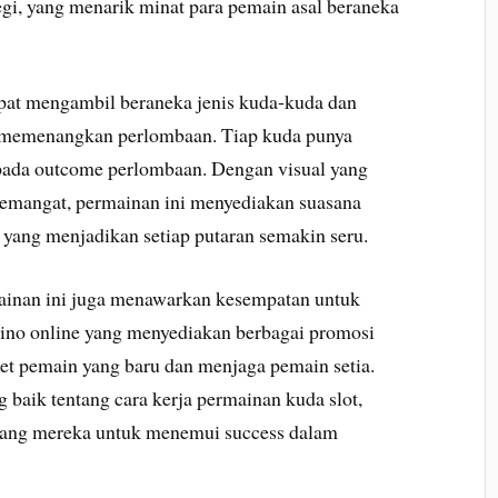
i, yang menarik minat para pemain asal beraneka
pat mengambil beraneka jenis kuda-kuda dan
memenangkan perlombaan. Tiap kuda punya
 pada outcome perlombaan. Dengan visual yang
emangat, permainan ini menyediakan suasana
 yang menjadikan setiap putaran semakin seru.
mainan ini juga menawarkan kesempatan untuk
sino online yang menyediakan berbagai promosi
t pemain yang baru dan menjaga pemain setia.
ik tentang cara kerja permainan kuda slot,
uang mereka untuk menemui success dalam