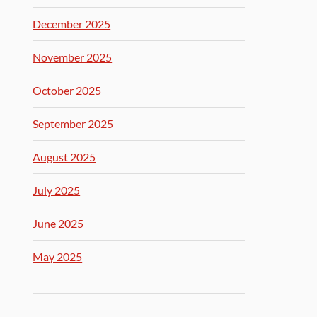
December 2025
November 2025
October 2025
September 2025
August 2025
July 2025
June 2025
May 2025