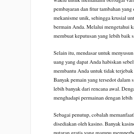
pembayaran dan fitur tambahan yang 
mekanisme unik, sehingga krusial un
bermain Anda. Melalui mengetahui k
membuat keputusan yang lebih baik s
Selain itu, mendasar untuk menyusun
uang yang dapat Anda habiskan sebelu
membantu Anda untuk tidak terjeba
Banyak pemain yang tersedot dalam 
lebih banyak dari rencana awal. Den
menghadapi permainan dengan lebih 
Sebagai penutup, cobalah memanfaatk
disediakan oleh kasino. Banyak kasi
putaran gratis yang mampu memperbe