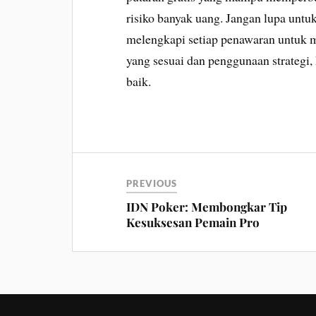
risiko banyak uang. Jangan lupa untu
melengkapi setiap penawaran untuk 
yang sesuai dan penggunaan strategi
baik.
PREVIOUS
IDN Poker: Membongkar Tip
Kesuksesan Pemain Pro