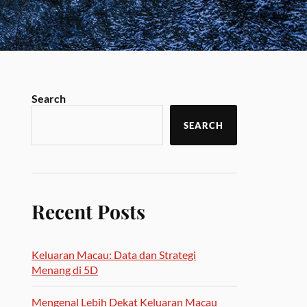
Search
SEARCH
Recent Posts
Keluaran Macau: Data dan Strategi
Menang di 5D
Mengenal Lebih Dekat Keluaran Macau