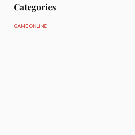
Categories
GAME ONLINE