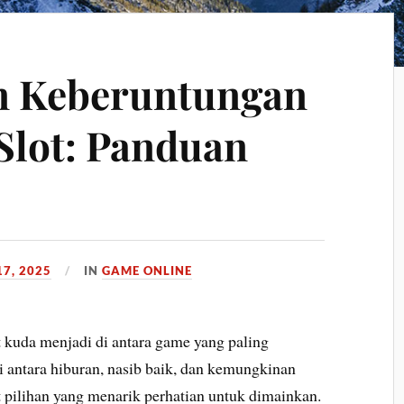
 Keberuntungan
 Slot: Panduan
7, 2025
IN
GAME ONLINE
 kuda menjadi di antara game yang paling
 antara hiburan, nasib baik, dan kemungkinan
pilihan yang menarik perhatian untuk dimainkan.