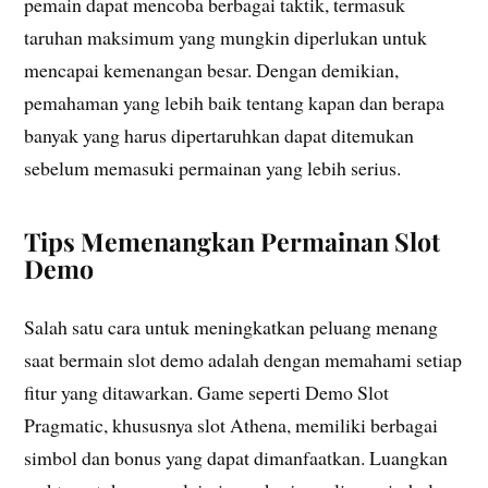
pemain dapat mencoba berbagai taktik, termasuk
taruhan maksimum yang mungkin diperlukan untuk
mencapai kemenangan besar. Dengan demikian,
pemahaman yang lebih baik tentang kapan dan berapa
banyak yang harus dipertaruhkan dapat ditemukan
sebelum memasuki permainan yang lebih serius.
Tips Memenangkan Permainan Slot
Demo
Salah satu cara untuk meningkatkan peluang menang
saat bermain slot demo adalah dengan memahami setiap
fitur yang ditawarkan. Game seperti Demo Slot
Pragmatic, khususnya slot Athena, memiliki berbagai
simbol dan bonus yang dapat dimanfaatkan. Luangkan