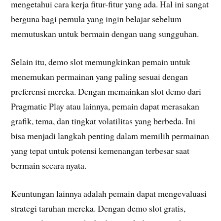
mengetahui cara kerja fitur-fitur yang ada. Hal ini sangat
berguna bagi pemula yang ingin belajar sebelum
memutuskan untuk bermain dengan uang sungguhan.
Selain itu, demo slot memungkinkan pemain untuk
menemukan permainan yang paling sesuai dengan
preferensi mereka. Dengan memainkan slot demo dari
Pragmatic Play atau lainnya, pemain dapat merasakan
grafik, tema, dan tingkat volatilitas yang berbeda. Ini
bisa menjadi langkah penting dalam memilih permainan
yang tepat untuk potensi kemenangan terbesar saat
bermain secara nyata.
Keuntungan lainnya adalah pemain dapat mengevaluasi
strategi taruhan mereka. Dengan demo slot gratis,