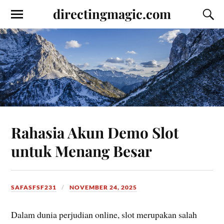
directingmagic.com
Rahasia Akun Demo Slot
untuk Menang Besar
SAFASFSF231
NOVEMBER 24, 2025
Dalam dunia perjudian online, slot merupakan salah