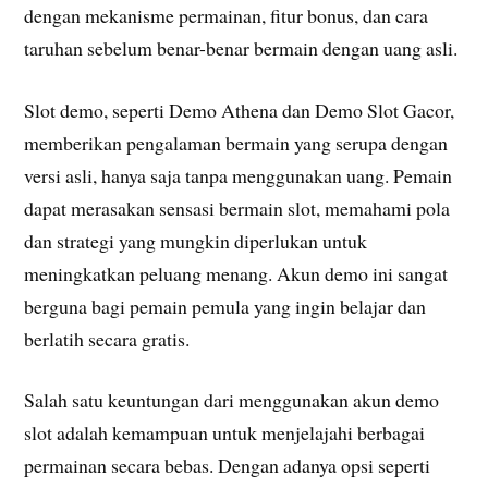
dengan mekanisme permainan, fitur bonus, dan cara
taruhan sebelum benar-benar bermain dengan uang asli.
Slot demo, seperti Demo Athena dan Demo Slot Gacor,
memberikan pengalaman bermain yang serupa dengan
versi asli, hanya saja tanpa menggunakan uang. Pemain
dapat merasakan sensasi bermain slot, memahami pola
dan strategi yang mungkin diperlukan untuk
meningkatkan peluang menang. Akun demo ini sangat
berguna bagi pemain pemula yang ingin belajar dan
berlatih secara gratis.
Salah satu keuntungan dari menggunakan akun demo
slot adalah kemampuan untuk menjelajahi berbagai
permainan secara bebas. Dengan adanya opsi seperti