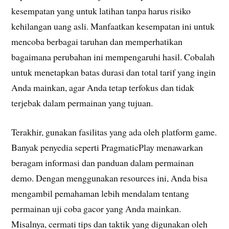
kesempatan yang untuk latihan tanpa harus risiko
kehilangan uang asli. Manfaatkan kesempatan ini untuk
mencoba berbagai taruhan dan memperhatikan
bagaimana perubahan ini mempengaruhi hasil. Cobalah
untuk menetapkan batas durasi dan total tarif yang ingin
Anda mainkan, agar Anda tetap terfokus dan tidak
terjebak dalam permainan yang tujuan.
Terakhir, gunakan fasilitas yang ada oleh platform game.
Banyak penyedia seperti PragmaticPlay menawarkan
beragam informasi dan panduan dalam permainan
demo. Dengan menggunakan resources ini, Anda bisa
mengambil pemahaman lebih mendalam tentang
permainan uji coba gacor yang Anda mainkan.
Misalnya, cermati tips dan taktik yang digunakan oleh