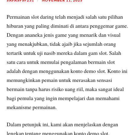
SAFASFSF231
NOVEMBER 11, 2025
Permainan slot daring telah menjadi salah satu pilihan
hiburan yang paling diminati di antara penggemar game.
Dengan ananeka jenis game yang menarik dan visual
yang menakjubkan, tidak ajaib jika sejumlah orang
tertarik untuk uji nasib mereka dalam gam slot. Salah
satu cara untuk memulai pengalaman bermain slot
adalah dengan menggunakan konto demo slot. Konto ini
memungkinkan pemain untuk merasakan sensasi
bermain tanpa harus risiko uang riil, maka sangat ideal
bagi pemula yang ingin mempelajari dan memahami
mekanisme permainan.
Dalam petunjuk ini, kami akan menjelaskan dengan
lengkap tentang menggunakan konto demo slot,