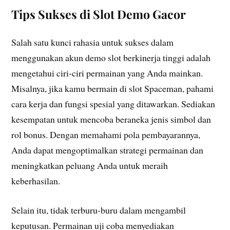
Tips Sukses di Slot Demo Gacor
Salah satu kunci rahasia untuk sukses dalam
menggunakan akun demo slot berkinerja tinggi adalah
mengetahui ciri-ciri permainan yang Anda mainkan.
Misalnya, jika kamu bermain di slot Spaceman, pahami
cara kerja dan fungsi spesial yang ditawarkan. Sediakan
kesempatan untuk mencoba beraneka jenis simbol dan
rol bonus. Dengan memahami pola pembayarannya,
Anda dapat mengoptimalkan strategi permainan dan
meningkatkan peluang Anda untuk meraih
keberhasilan.
Selain itu, tidak terburu-buru dalam mengambil
keputusan. Permainan uji coba menyediakan