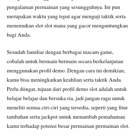
pengalaman permainan yang sesungguhnya. Ini pun
merupakan waktu yang tepat agar menguji taktik serta
menemukan slot slot mana yang gacor menguntungkan
bagi Anda.
Sesudah familiar dengan berbagai macam game,
cobalah untuk bermain bermain secara berkelanjutan
menggunakan profil demo. Dengan cara ini demikian,
kamu bisa meningkatkan keahlian serta taktik Anda.
Perlu diingat, tujuan dari profil demo slot adalah untuk
belajar belajar dan bersuka ria, jadi jangan ragu untuk
meneliti semua ciri-ciri yang tersedia, seperti yang fitur
tambahan serta jackpot untuk menambah pemahaman
kamu terhadap potensi besar permainan permainan slot.