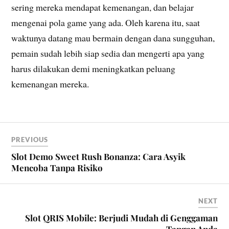
sering mereka mendapat kemenangan, dan belajar
mengenai pola game yang ada. Oleh karena itu, saat
waktunya datang mau bermain dengan dana sungguhan,
pemain sudah lebih siap sedia dan mengerti apa yang
harus dilakukan demi meningkatkan peluang
kemenangan mereka.
PREVIOUS
Slot Demo Sweet Rush Bonanza: Cara Asyik
Mencoba Tanpa Risiko
NEXT
Slot QRIS Mobile: Berjudi Mudah di Genggaman