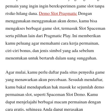
pemain yang ingin ingin bereksperimen game slot tanpa
risiko hilang dana.
Demo Slot Pragmatic
Dengan
menggunakan menggunakan akun demo, kamu bisa
mengakses berbagai game slot, termasuk Slot Spaceman
serta pilihan lain dari Pragmatic Play. Ini memberikan
kamu peluang agar memahami cara kerja permainan,
ciri-ciri bonus, dan jenis simbol yang ada sebelum
menentukan untuk bertaruh dalam uang sungguhan.
Agar mulai, kamu perlu daftar pada situs penyedia game
yang menawarkan akun percobaan. Sesudah mendaftar,
kamu bakal mendapatkan hak masuk ke sejumlah demo
permainan slot, seperti Spaceman Slot Demo. Kamu
dapat menjelajahi berbagai macam permainan dengan
cara gratis, sehingga Anda dapat merasakan