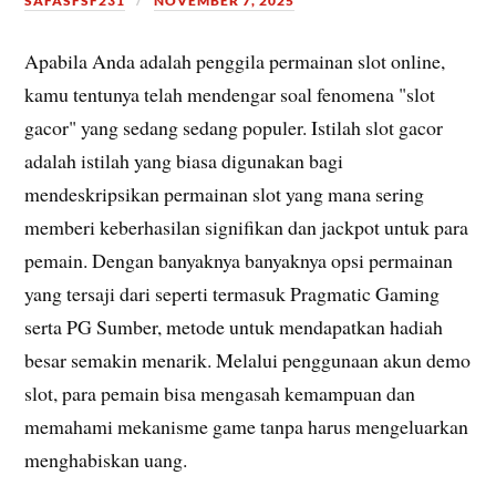
SAFASFSF231
NOVEMBER 7, 2025
Apabila Anda adalah penggila permainan slot online,
kamu tentunya telah mendengar soal fenomena "slot
gacor" yang sedang sedang populer. Istilah slot gacor
adalah istilah yang biasa digunakan bagi
mendeskripsikan permainan slot yang mana sering
memberi keberhasilan signifikan dan jackpot untuk para
pemain. Dengan banyaknya banyaknya opsi permainan
yang tersaji dari seperti termasuk Pragmatic Gaming
serta PG Sumber, metode untuk mendapatkan hadiah
besar semakin menarik. Melalui penggunaan akun demo
slot, para pemain bisa mengasah kemampuan dan
memahami mekanisme game tanpa harus mengeluarkan
menghabiskan uang.