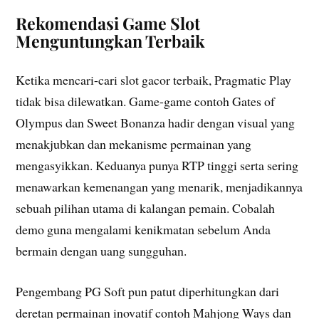
Rekomendasi Game Slot
Menguntungkan Terbaik
Ketika mencari-cari slot gacor terbaik, Pragmatic Play
tidak bisa dilewatkan. Game-game contoh Gates of
Olympus dan Sweet Bonanza hadir dengan visual yang
menakjubkan dan mekanisme permainan yang
mengasyikkan. Keduanya punya RTP tinggi serta sering
menawarkan kemenangan yang menarik, menjadikannya
sebuah pilihan utama di kalangan pemain. Cobalah
demo guna mengalami kenikmatan sebelum Anda
bermain dengan uang sungguhan.
Pengembang PG Soft pun patut diperhitungkan dari
deretan permainan inovatif contoh Mahjong Ways dan