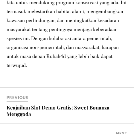
kita untuk mendukung program konservasi yang ada. Ini
termasuk melestarikan habitat alami, mengembangkan
kawasan perlindungan, dan meningkatkan kesadaran
masyarakat tentang pentingnya menjaga keberadaan
spesies ini. Dengan kolaborasi antara pemerintah,
organisasi non-pemerintah, dan masyarakat, harapan
untuk masa depan Rubah4d yang lebih baik dapat
terwujud.
PREVIOUS
Keajaiban Slot Demo Gratis: Sweet Bonanza
Menggoda
NEXT