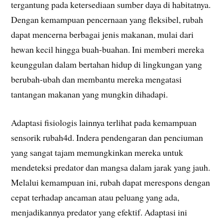
tergantung pada ketersediaan sumber daya di habitatnya.
Dengan kemampuan pencernaan yang fleksibel, rubah
dapat mencerna berbagai jenis makanan, mulai dari
hewan kecil hingga buah-buahan. Ini memberi mereka
keunggulan dalam bertahan hidup di lingkungan yang
berubah-ubah dan membantu mereka mengatasi
tantangan makanan yang mungkin dihadapi.
Adaptasi fisiologis lainnya terlihat pada kemampuan
sensorik rubah4d. Indera pendengaran dan penciuman
yang sangat tajam memungkinkan mereka untuk
mendeteksi predator dan mangsa dalam jarak yang jauh.
Melalui kemampuan ini, rubah dapat merespons dengan
cepat terhadap ancaman atau peluang yang ada,
menjadikannya predator yang efektif. Adaptasi ini