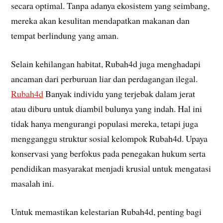
secara optimal. Tanpa adanya ekosistem yang seimbang,
mereka akan kesulitan mendapatkan makanan dan
tempat berlindung yang aman.
Selain kehilangan habitat, Rubah4d juga menghadapi
ancaman dari perburuan liar dan perdagangan ilegal.
Rubah4d
Banyak individu yang terjebak dalam jerat
atau diburu untuk diambil bulunya yang indah. Hal ini
tidak hanya mengurangi populasi mereka, tetapi juga
mengganggu struktur sosial kelompok Rubah4d. Upaya
konservasi yang berfokus pada penegakan hukum serta
pendidikan masyarakat menjadi krusial untuk mengatasi
masalah ini.
Untuk memastikan kelestarian Rubah4d, penting bagi