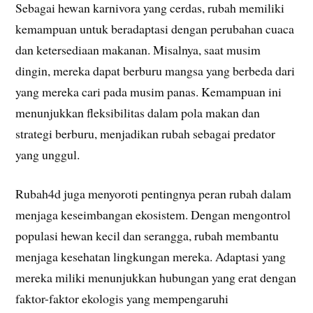
Sebagai hewan karnivora yang cerdas, rubah memiliki
kemampuan untuk beradaptasi dengan perubahan cuaca
dan ketersediaan makanan. Misalnya, saat musim
dingin, mereka dapat berburu mangsa yang berbeda dari
yang mereka cari pada musim panas. Kemampuan ini
menunjukkan fleksibilitas dalam pola makan dan
strategi berburu, menjadikan rubah sebagai predator
yang unggul.
Rubah4d juga menyoroti pentingnya peran rubah dalam
menjaga keseimbangan ekosistem. Dengan mengontrol
populasi hewan kecil dan serangga, rubah membantu
menjaga kesehatan lingkungan mereka. Adaptasi yang
mereka miliki menunjukkan hubungan yang erat dengan
faktor-faktor ekologis yang mempengaruhi