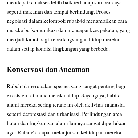
mendapatkan akses lebih baik terhadap sumber daya
seperti makanan dan tempat berlindung. Proses
negoisasi dalam kelompok rubah4d menampilkan cara
mereka berkomunikasi dan mencapai kesepakatan, yang
menjadi kunci bagi keberlangsungan hidup mereka
dalam setiap kondisi lingkungan yang berbeda.
Konservasi dan Ancaman
Rubah4d merupakan spesies yang sangat penting bagi
ekosistem di mana mereka hidup. Sayangnya, habitat
alami mereka sering terancam oleh aktivitas manusia,
seperti deforestasi dan urbanisasi. Perlindungan area
hutan dan lingkungan alami lainnya sangat diperlukan
agar Rubah4d dapat melanjutkan kehidupan mereka