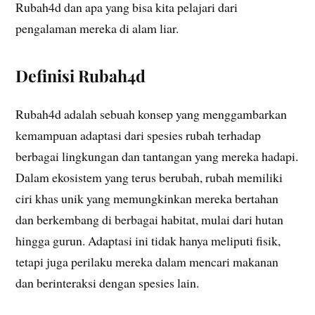
Rubah4d dan apa yang bisa kita pelajari dari
pengalaman mereka di alam liar.
Definisi Rubah4d
Rubah4d adalah sebuah konsep yang menggambarkan
kemampuan adaptasi dari spesies rubah terhadap
berbagai lingkungan dan tantangan yang mereka hadapi.
Dalam ekosistem yang terus berubah, rubah memiliki
ciri khas unik yang memungkinkan mereka bertahan
dan berkembang di berbagai habitat, mulai dari hutan
hingga gurun. Adaptasi ini tidak hanya meliputi fisik,
tetapi juga perilaku mereka dalam mencari makanan
dan berinteraksi dengan spesies lain.