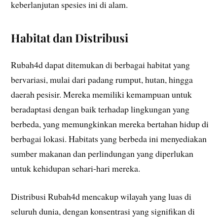
keberlanjutan spesies ini di alam.
Habitat dan Distribusi
Rubah4d dapat ditemukan di berbagai habitat yang
bervariasi, mulai dari padang rumput, hutan, hingga
daerah pesisir. Mereka memiliki kemampuan untuk
beradaptasi dengan baik terhadap lingkungan yang
berbeda, yang memungkinkan mereka bertahan hidup di
berbagai lokasi. Habitats yang berbeda ini menyediakan
sumber makanan dan perlindungan yang diperlukan
untuk kehidupan sehari-hari mereka.
Distribusi Rubah4d mencakup wilayah yang luas di
seluruh dunia, dengan konsentrasi yang signifikan di