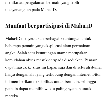
menikmati pengalaman bermain yang lebih
menyenangkan pada Maha4D.
Manfaat berpartisipasi di Maha4D
Maha4D menyediakan berbagai keuntungan untuk
beberapa pemain yang eksplorasi alam permainan
angka. Salah satu keuntungan utama merupakan
kemudahan akses masuk daripada disediakan. Pemain
dapat masuk ke situs ini kapan saja dan di seluruh dunia,
hanya dengan alat yang terhubung dengan internet. Fitur
ini memberikan fleksibilitas untuk bermain, sehingga
pemain dapat memilih waktu paling nyaman untuk
mereka.