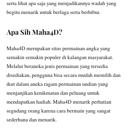
serta lihat apa saja yang menjadikannya wadah yang
begitu menarik untuk berlaga serta berhibur.
Apa Sih Maha4D?
Maha4D merupakan situs permainan angka yang
semakin semakin populer di kalangan masyarakat.
Melalui beraneka jenis permainan yang tersedia
disediakan, pengguna bisa secara mudah memilih dan
ikut dalam aneka ragam permainan undian yang
menjanjikan kenikmatan dan peluang untuk
mendapatkan hadiah. Maha4D menarik perhatian
segudang orang karena cara bermain yang sangat
sederhana dan menarik.