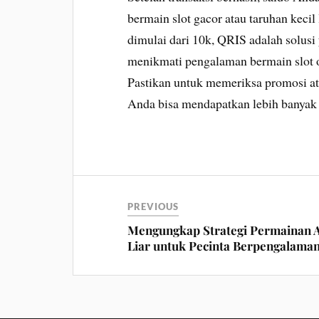
bermain slot gacor atau taruhan keci
dimulai dari 10k, QRIS adalah solusi
menikmati pengalaman bermain slot o
Pastikan untuk memeriksa promosi ata
Anda bisa mendapatkan lebih banyak k
PREVIOUS
Mengungkap Strategi Permainan 
Liar untuk Pecinta Berpengalama