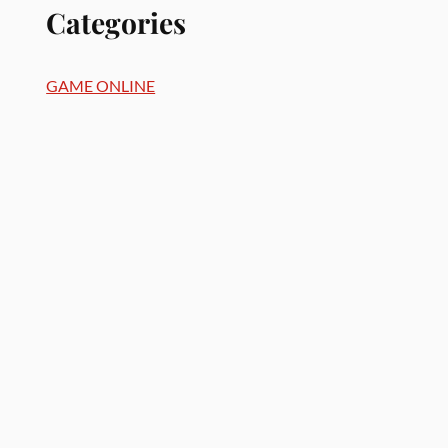
Categories
GAME ONLINE