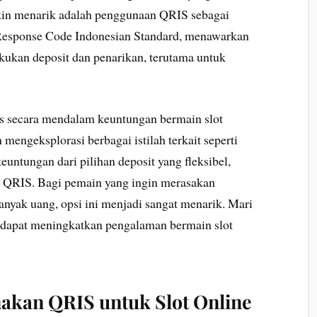
n menarik adalah penggunaan QRIS sebagai
 Response Code Indonesian Standard, menawarkan
kukan deposit dan penarikan, terutama untuk
as secara mendalam keuntungan bermain slot
engeksplorasi berbagai istilah terkait seperti
 keuntungan dari pilihan deposit yang fleksibel,
ia QRIS. Bagi pemain yang ingin merasakan
nyak uang, opsi ini menjadi sangat menarik. Mari
S dapat meningkatkan pengalaman bermain slot
kan QRIS untuk Slot Online