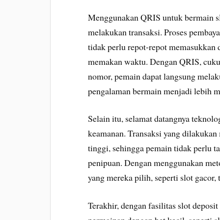
Menggunakan QRIS untuk bermain s
melakukan transaksi. Proses pembaya
tidak perlu repot-repot memasukkan da
memakan waktu. Dengan QRIS, cuku
nomor, pemain dapat langsung melaku
pengalaman bermain menjadi lebih m
Selain itu, selamat datangnya tekno
keamanan. Transaksi yang dilakukan
tinggi, sehingga pemain tidak perlu t
penipuan. Dengan menggunakan metod
yang mereka pilih, seperti slot gacor
Terakhir, dengan fasilitas slot dep