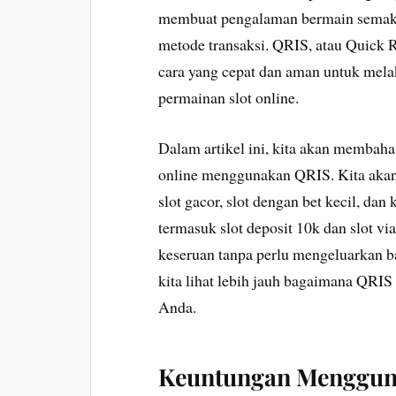
membuat pengalaman bermain semaki
metode transaksi. QRIS, atau Quick
cara yang cepat dan aman untuk mela
permainan slot online.
Dalam artikel ini, kita akan membah
online menggunakan QRIS. Kita akan m
slot gacor, slot dengan bet kecil, dan
termasuk slot deposit 10k dan slot v
keseruan tanpa perlu mengeluarkan ba
kita lihat lebih jauh bagaimana QRI
Anda.
Keuntungan Mengguna