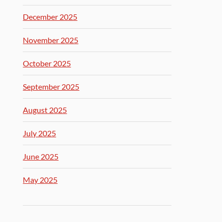
December 2025
November 2025
October 2025
September 2025
August 2025
July 2025
June 2025
May 2025