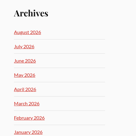
Archives
August 2026
July 2026
June 2026
May 2026
April 2026
March 2026
February 2026
January 2026