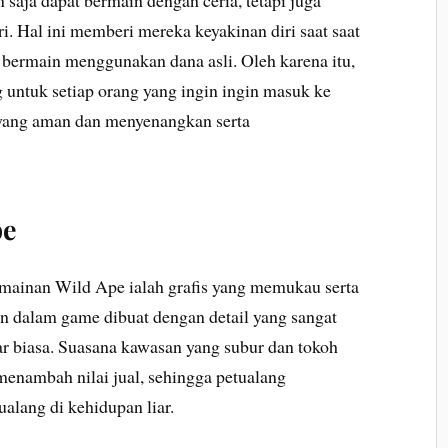
saja dapat bermain dengan ceria, tetapi juga
. Hal ini memberi mereka keyakinan diri saat saat
bermain menggunakan dana asli. Oleh karena itu,
 untuk setiap orang yang ingin ingin masuk ke
yang aman dan menyenangkan serta
pe
mainan Wild Ape ialah grafis yang memukau serta
 dalam game dibuat dengan detail yang sangat
uar biasa. Suasana kawasan yang subur dan tokoh
nambah nilai jual, sehingga petualang
alang di kehidupan liar.