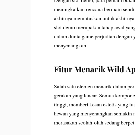
Dengan slot demo, para pemain bukan 
meningkatkan rencana bermain sendiri
akhirnya memutuskan untuk akhirnya 
slot demo merupakan tahap awal yang
dalam dunia game perjudian dengan 
menyenangkan.
Fitur Menarik Wild A
Salah satu elemen menarik dalam per
gerakan yang lancar. Semua komponen
tinggi, memberi kesan estetis yang l
hewan yang menyenangkan semakin me
merasakan seolah-olah sedang berpetu