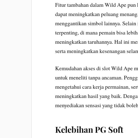
Fitur tambahan dalam Wild Ape pun l
dapat meningkatkan peluang menang, 
menggantikan simbol lainnya. Selain i
terpenting, di mana pemain bisa lebi
meningkatkan taruhannya. Hal ini m
serta meningkatkan kesenangan sela
Kemudahan akses di slot Wild Ape me
untuk meneliti tanpa ancaman. Pen
mengetahui cara kerja permainan, ser
meningkatkan hasil yang baik. Denga
menyediakan sensasi yang tidak boleh
Kelebihan PG Soft