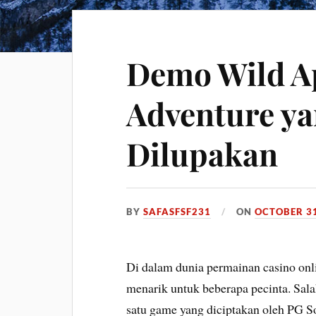
Demo Wild Ap
Adventure ya
Dilupakan
BY
SAFASFSF231
ON
OCTOBER 31
Di dalam dunia permainan casino onlin
menarik untuk beberapa pecinta. Sal
satu game yang diciptakan oleh PG 