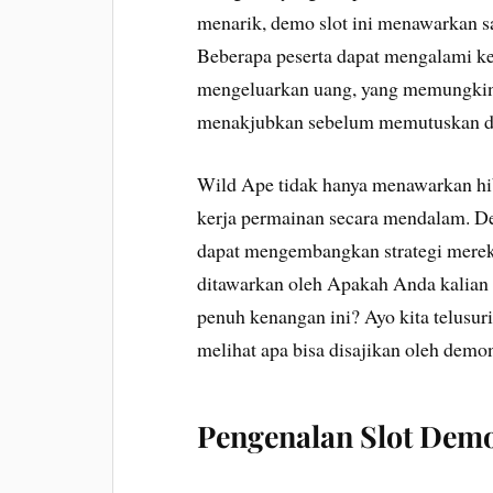
menarik, demo slot ini menawarkan s
Beberapa peserta dapat mengalami ke
mengeluarkan uang, yang memungkinka
menakjubkan sebelum memutuskan dal
Wild Ape tidak hanya menawarkan hib
kerja permainan secara mendalam. D
dapat mengembangkan strategi merek
ditawarkan oleh Apakah Anda kalian 
penuh kenangan ini? Ayo kita telusur
melihat apa bisa disajikan oleh demo
Pengenalan Slot Demo