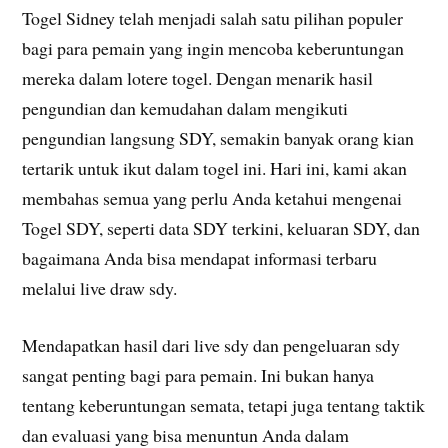
Togel Sidney telah menjadi salah satu pilihan populer
bagi para pemain yang ingin mencoba keberuntungan
mereka dalam lotere togel. Dengan menarik hasil
pengundian dan kemudahan dalam mengikuti
pengundian langsung SDY, semakin banyak orang kian
tertarik untuk ikut dalam togel ini. Hari ini, kami akan
membahas semua yang perlu Anda ketahui mengenai
Togel SDY, seperti data SDY terkini, keluaran SDY, dan
bagaimana Anda bisa mendapat informasi terbaru
melalui live draw sdy.
Mendapatkan hasil dari live sdy dan pengeluaran sdy
sangat penting bagi para pemain. Ini bukan hanya
tentang keberuntungan semata, tetapi juga tentang taktik
dan evaluasi yang bisa menuntun Anda dalam