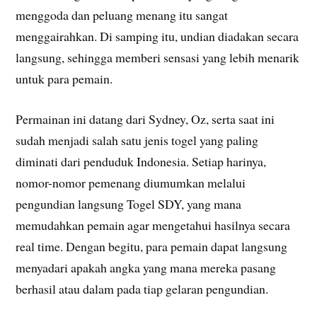
menggoda dan peluang menang itu sangat
menggairahkan. Di samping itu, undian diadakan secara
langsung, sehingga memberi sensasi yang lebih menarik
untuk para pemain.
Permainan ini datang dari Sydney, Oz, serta saat ini
sudah menjadi salah satu jenis togel yang paling
diminati dari penduduk Indonesia. Setiap harinya,
nomor-nomor pemenang diumumkan melalui
pengundian langsung Togel SDY, yang mana
memudahkan pemain agar mengetahui hasilnya secara
real time. Dengan begitu, para pemain dapat langsung
menyadari apakah angka yang mana mereka pasang
berhasil atau dalam pada tiap gelaran pengundian.