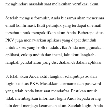
menghindari masalah saat melakukan verifikasi akun.
Setelah mengisi formulir, Anda biasanya akan menerima
email konfirmasi. Ikuti petunjuk yang terdapat di email
tersebut untuk mengaktifkan akun Anda. Beberapa situs
PKV juga menawarkan aplikasi yang dapat diunduh
untuk akses yang lebih mudah. Jika Anda menggunakan
aplikasi, cukup unduh dan instal, lalu ikuti langkah-
langkah pendaftaran yang disediakan di dalam aplikasi.
Setelah akun Anda aktif, langkah selanjutnya adalah
login ke situs PKV. Masukkan username dan password
yang telah Anda buat saat mendaftar. Pastikan untuk
tidak membagikan informasi login Anda kepada orang
lain demi menjaga keamanan akun. Setelah login, Anda