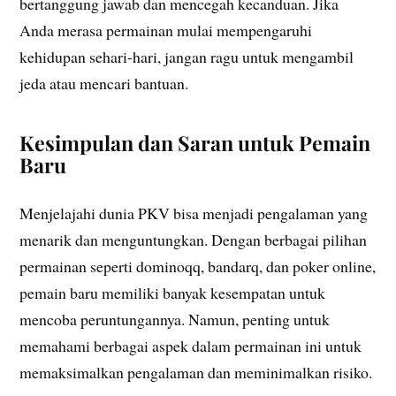
bertanggung jawab dan mencegah kecanduan. Jika
Anda merasa permainan mulai mempengaruhi
kehidupan sehari-hari, jangan ragu untuk mengambil
jeda atau mencari bantuan.
Kesimpulan dan Saran untuk Pemain
Baru
Menjelajahi dunia PKV bisa menjadi pengalaman yang
menarik dan menguntungkan. Dengan berbagai pilihan
permainan seperti dominoqq, bandarq, dan poker online,
pemain baru memiliki banyak kesempatan untuk
mencoba peruntungannya. Namun, penting untuk
memahami berbagai aspek dalam permainan ini untuk
memaksimalkan pengalaman dan meminimalkan risiko.