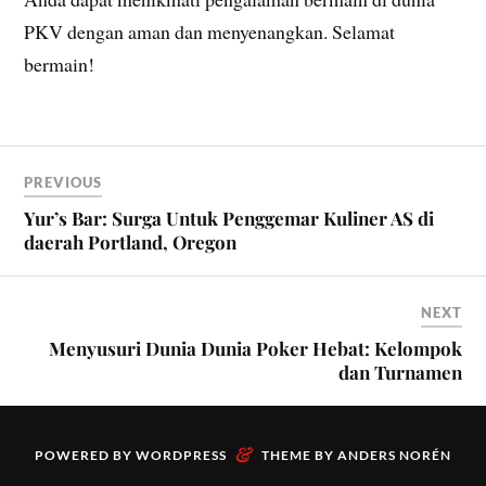
PKV dengan aman dan menyenangkan. Selamat
bermain!
PREVIOUS
Yur’s Bar: Surga Untuk Penggemar Kuliner AS di
daerah Portland, Oregon
NEXT
Menyusuri Dunia Dunia Poker Hebat: Kelompok
dan Turnamen
&
POWERED BY
WORDPRESS
THEME BY
ANDERS NORÉN