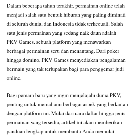
Dalam beberapa tahun terakhir, permainan online telah
menjadi salah satu bentuk hiburan yang paling diminati
di seluruh dunia, dan Indonesia tidak terkecuali. Salah
satu jenis permainan yang sedang naik daun adalah
PKV Games, sebuah platform yang menawarkan
berbagai permainan seru dan menantang. Dari poker
hingga domino, PKV Games menyediakan pengalaman
bermain yang tak terlupakan bagi para penggemar judi
online.
Bagi pemain baru yang ingin menjelajahi dunia PKV,
penting untuk memahami berbagai aspek yang berkaitan
dengan platform ini. Mulai dari cara daftar hingga jenis
permainan yang tersedia, artikel ini akan memberikan
panduan lengkap untuk membantu Anda memulai