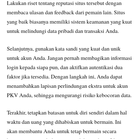
Lakukan riset tentang reputasi situs tersebut dengan
membaca ulasan dan feedback dari pemain lain. Situs
yang baik biasanya memiliki sistem keamanan yang kuat
untuk melindungi data pribadi dan transaksi Anda.
Selanjutnya, gunakan kata sandi yang kuat dan unik
untuk akun Anda. Jangan pernah membagikan informasi
login kepada siapa pun, dan aktifkan autentikasi dua
faktor jika tersedia. Dengan langkah ini, Anda dapat
menambahkan lapisan perlindungan ekstra untuk akun
PKV Anda, sehingga mengurangi risiko kebocoran data.
Terakhir, tetapkan batasan untuk diri sendiri dalam hal
waktu dan uang yang dihabiskan untuk bermain. Ini
akan membantu Anda untuk tetap bermain secara