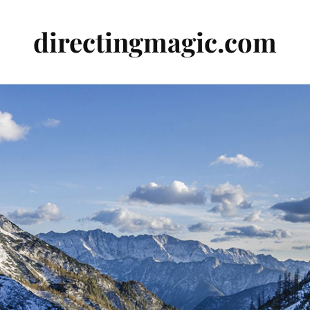
directingmagic.com