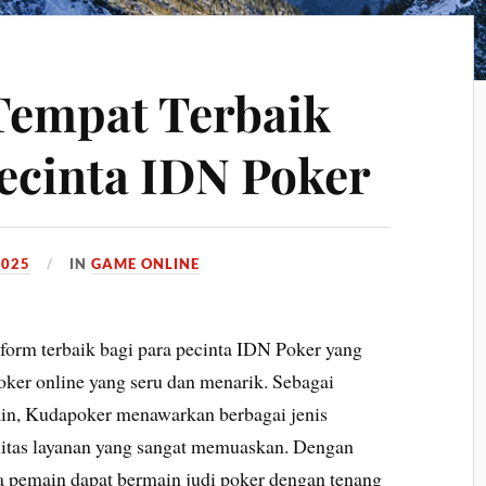
Tempat Terbaik
ecinta IDN Poker
2025
IN
GAME ONLINE
form terbaik bagi para pecinta IDN Poker yang
oker online yang seru dan menarik. Sebagai
ain, Kudapoker menawarkan berbagai jenis
litas layanan yang sangat memuaskan. Dengan
ra pemain dapat bermain judi poker dengan tenang