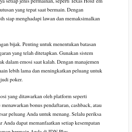
a setiap jenis permainan, seperti Texas Hold’em
tusan yang tepat saat bermain. Dengan
bih siap menghadapi lawan dan memaksimalkan
ngan bijak. Penting untuk menentukan batasan
garan yang telah ditetapkan. Gunakan sistem
ebak dalam emosi saat kalah. Dengan manajemen
main lebih lama dan meningkatkan peluang untuk
judi poker.
si yang ditawarkan oleh platform seperti
e menawarkan bonus pendaftaran, cashback, atau
sar peluang Anda untuk menang. Selalu periksa
gar Anda dapat memanfaatkan setiap kesempatan
aman bermain Anda di IDN Play.