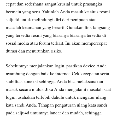
cepat dan sederhana sangat krusial untuk prasangka
bermain yang seru. Yakinlah Anda masuk ke situs resmi
salju4d untuk melindungi diri dari penipuan atau
masalah keamanan yang berarti. Gunakan link langsung
yang tersedia resmi yang biasanya biasanya tersedia di
sosial media atau forum terkait. Ini akan mempercepat
durasi dan menurunkan risiko.
Sebelumnya menjalankan login, pastikan device Anda
nyambung dengan baik ke internet. Cek kecepatan serta
stabilitas koneksi sehingga Anda bisa melaksanakan
masuk secara mulus. Jika Anda mengalami masalah saat
login, usahakan terlebih dahulu untuk mengatur ulang
kata sandi Anda. Tahapan pengaturan ulang kata sandi
pada salju4d umumnya lancar dan mudah, sehingga