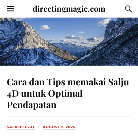
directingmagic.com
Cara dan Tips memakai Salju
4D untuk Optimal
Pendapatan
SAFASFSF231
AUGUST 2, 2025