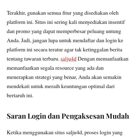
Terakhir, gunakan semua fitur yang disediakan oleh
platform ini. Situs ini sering kali menyediakan insentif
dan promo yang dapat memperbesar peluang untung
Anda. Jadi, jangan lupa untuk mendaftar dan login ke
platform ini secara teratur agar tak ketinggalan berita
tentang tawaran terbaru.
salju4d
Dengan memanfaatkan
memanfaatkan segala resource yang ada dan
menerapkan strategi yang benar, Anda akan semakin
mendekati untuk meraih keuntungan optimal dari
bertaruh ini.
Saran Login dan Pengaksesan Mudah
Ketika menggunakan situs salju4d, proses login yang