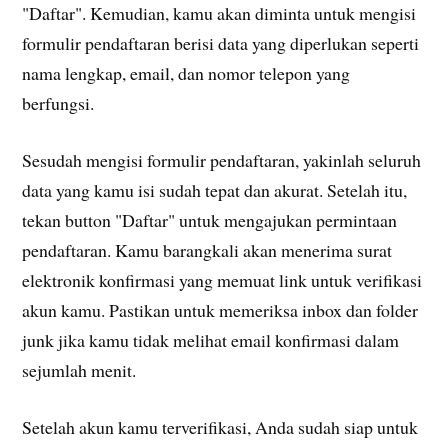
"Daftar". Kemudian, kamu akan diminta untuk mengisi
formulir pendaftaran berisi data yang diperlukan seperti
nama lengkap, email, dan nomor telepon yang
berfungsi.
Sesudah mengisi formulir pendaftaran, yakinlah seluruh
data yang kamu isi sudah tepat dan akurat. Setelah itu,
tekan button "Daftar" untuk mengajukan permintaan
pendaftaran. Kamu barangkali akan menerima surat
elektronik konfirmasi yang memuat link untuk verifikasi
akun kamu. Pastikan untuk memeriksa inbox dan folder
junk jika kamu tidak melihat email konfirmasi dalam
sejumlah menit.
Setelah akun kamu terverifikasi, Anda sudah siap untuk