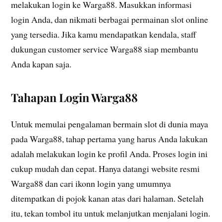
melakukan login ke Warga88. Masukkan informasi
login Anda, dan nikmati berbagai permainan slot online
yang tersedia. Jika kamu mendapatkan kendala, staff
dukungan customer service Warga88 siap membantu
Anda kapan saja.
Tahapan Login Warga88
Untuk memulai pengalaman bermain slot di dunia maya
pada Warga88, tahap pertama yang harus Anda lakukan
adalah melakukan login ke profil Anda. Proses login ini
cukup mudah dan cepat. Hanya datangi website resmi
Warga88 dan cari ikonn login yang umumnya
ditempatkan di pojok kanan atas dari halaman. Setelah
itu, tekan tombol itu untuk melanjutkan menjalani login.