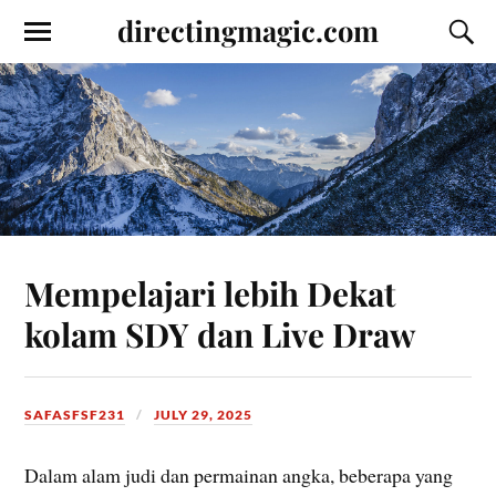
directingmagic.com
Mempelajari lebih Dekat
kolam SDY dan Live Draw
SAFASFSF231
JULY 29, 2025
Dalam alam judi dan permainan angka, beberapa yang