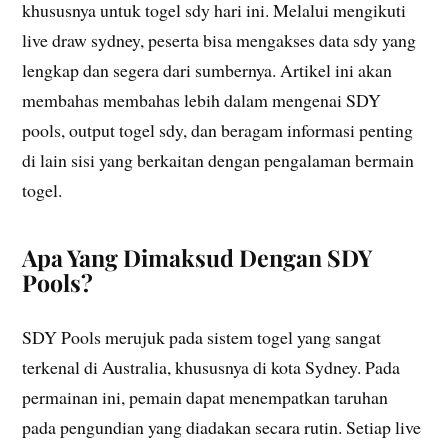
khususnya untuk togel sdy hari ini. Melalui mengikuti
live draw sydney, peserta bisa mengakses data sdy yang
lengkap dan segera dari sumbernya. Artikel ini akan
membahas membahas lebih dalam mengenai SDY
pools, output togel sdy, dan beragam informasi penting
di lain sisi yang berkaitan dengan pengalaman bermain
togel.
Apa Yang Dimaksud Dengan SDY
Pools?
SDY Pools merujuk pada sistem togel yang sangat
terkenal di Australia, khususnya di kota Sydney. Pada
permainan ini, pemain dapat menempatkan taruhan
pada pengundian yang diadakan secara rutin. Setiap live