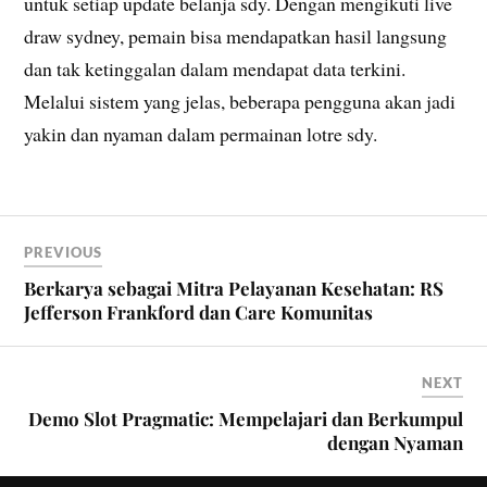
untuk setiap update belanja sdy. Dengan mengikuti live
draw sydney, pemain bisa mendapatkan hasil langsung
dan tak ketinggalan dalam mendapat data terkini.
Melalui sistem yang jelas, beberapa pengguna akan jadi
yakin dan nyaman dalam permainan lotre sdy.
PREVIOUS
Berkarya sebagai Mitra Pelayanan Kesehatan: RS
Jefferson Frankford dan Care Komunitas
NEXT
Demo Slot Pragmatic: Mempelajari dan Berkumpul
dengan Nyaman