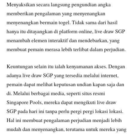
Menyaksikan secara langsung pengundian angka
memberikan pengalaman yang menyenangkan
menyenangkan bermain togel. Tidak sama dari hasil
hanya itu ditayangkan di platform online, live draw SGP
menambah elemen interaktif dan mendebarkan, yang
membuat pemain merasa lebih terlibat dalam perjudian.
Keuntungan selain itu ialah kenyamanan akses. Dengan
adanya live draw SGP yang tersedia melalui internet,
pemain dapat melihat keputusan undian kapan saja dan
di. Melalui berbagai media, seperti situs resmi
Singapore Pools, mereka dapat mengikuti live draw
SGP pada hari ini tanpa perlu pergi pergi lokasi lokasi.
Hal ini membuat pengalaman perjudian menjadi lebih
mudah dan menyenangkan, terutama untuk mereka yang