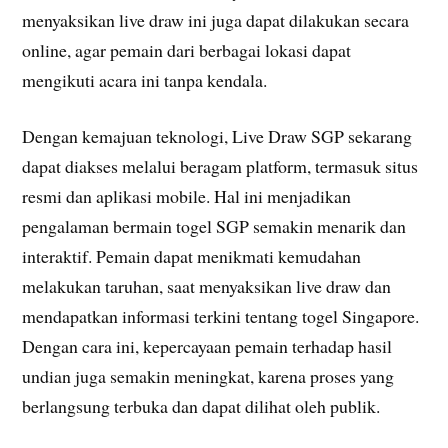
menyaksikan live draw ini juga dapat dilakukan secara
online, agar pemain dari berbagai lokasi dapat
mengikuti acara ini tanpa kendala.
Dengan kemajuan teknologi, Live Draw SGP sekarang
dapat diakses melalui beragam platform, termasuk situs
resmi dan aplikasi mobile. Hal ini menjadikan
pengalaman bermain togel SGP semakin menarik dan
interaktif. Pemain dapat menikmati kemudahan
melakukan taruhan, saat menyaksikan live draw dan
mendapatkan informasi terkini tentang togel Singapore.
Dengan cara ini, kepercayaan pemain terhadap hasil
undian juga semakin meningkat, karena proses yang
berlangsung terbuka dan dapat dilihat oleh publik.