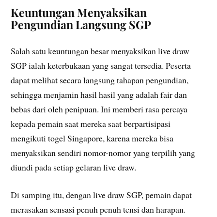
Keuntungan Menyaksikan
Pengundian Langsung SGP
Salah satu keuntungan besar menyaksikan live draw
SGP ialah keterbukaan yang sangat tersedia. Peserta
dapat melihat secara langsung tahapan pengundian,
sehingga menjamin hasil hasil yang adalah fair dan
bebas dari oleh penipuan. Ini memberi rasa percaya
kepada pemain saat mereka saat berpartisipasi
mengikuti togel Singapore, karena mereka bisa
menyaksikan sendiri nomor-nomor yang terpilih yang
diundi pada setiap gelaran live draw.
Di samping itu, dengan live draw SGP, pemain dapat
merasakan sensasi penuh penuh tensi dan harapan.