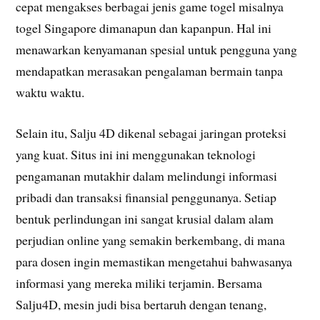
cepat mengakses berbagai jenis game togel misalnya
togel Singapore dimanapun dan kapanpun. Hal ini
menawarkan kenyamanan spesial untuk pengguna yang
mendapatkan merasakan pengalaman bermain tanpa
waktu waktu.
Selain itu, Salju 4D dikenal sebagai jaringan proteksi
yang kuat. Situs ini ini menggunakan teknologi
pengamanan mutakhir dalam melindungi informasi
pribadi dan transaksi finansial penggunanya. Setiap
bentuk perlindungan ini sangat krusial dalam alam
perjudian online yang semakin berkembang, di mana
para dosen ingin memastikan mengetahui bahwasanya
informasi yang mereka miliki terjamin. Bersama
Salju4D, mesin judi bisa bertaruh dengan tenang,