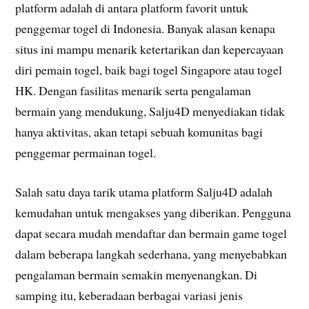
platform adalah di antara platform favorit untuk
penggemar togel di Indonesia. Banyak alasan kenapa
situs ini mampu menarik ketertarikan dan kepercayaan
diri pemain togel, baik bagi togel Singapore atau togel
HK. Dengan fasilitas menarik serta pengalaman
bermain yang mendukung, Salju4D menyediakan tidak
hanya aktivitas, akan tetapi sebuah komunitas bagi
penggemar permainan togel.
Salah satu daya tarik utama platform Salju4D adalah
kemudahan untuk mengakses yang diberikan. Pengguna
dapat secara mudah mendaftar dan bermain game togel
dalam beberapa langkah sederhana, yang menyebabkan
pengalaman bermain semakin menyenangkan. Di
samping itu, keberadaan berbagai variasi jenis