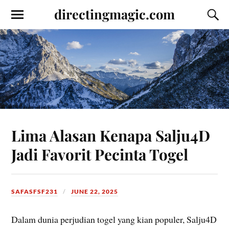
directingmagic.com
Lima Alasan Kenapa Salju4D
Jadi Favorit Pecinta Togel
SAFASFSF231
JUNE 22, 2025
Dalam dunia perjudian togel yang kian populer, Salju4D