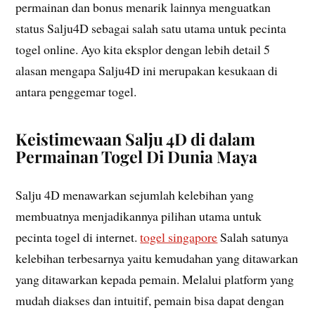
permainan dan bonus menarik lainnya menguatkan
status Salju4D sebagai salah satu utama untuk pecinta
togel online. Ayo kita eksplor dengan lebih detail 5
alasan mengapa Salju4D ini merupakan kesukaan di
antara penggemar togel.
Keistimewaan Salju 4D di dalam
Permainan Togel Di Dunia Maya
Salju 4D menawarkan sejumlah kelebihan yang
membuatnya menjadikannya pilihan utama untuk
pecinta togel di internet.
togel singapore
Salah satunya
kelebihan terbesarnya yaitu kemudahan yang ditawarkan
yang ditawarkan kepada pemain. Melalui platform yang
mudah diakses dan intuitif, pemain bisa dapat dengan