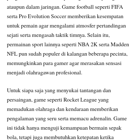
ataupun dalam jaringan. Game football seperti FIFA
serta Pro Evolution Soccer memberikan kesempatan
untuk pemain agar mengalami atmosfer pertandingan
sejati serta mengasah taktik timnya. Selain itu,
permainan sport lainnya seperti NBA 2K serta Madden
NFL pun sudah populer di kalangan beberapa pecinta,
memungkinkan para gamer agar merasakan sensasi
menjadi olahragawan profesional.
Untuk siapa saja yang menyukai tantangan dan
persaingan, game seperti Rocket League yang
memadukan olahraga dan kendaraan memberikan
pengalaman yang seru serta memacu adrenalin. Game
ini tidak hanya menguji kemampuan bermain sepak
bola, tetapi juga membutuhkan ketepatan ketika