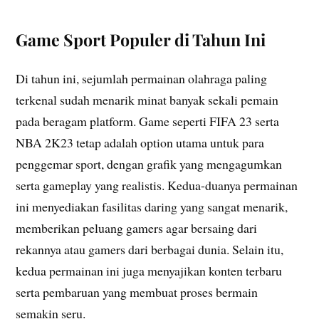
Game Sport Populer di Tahun Ini
Di tahun ini, sejumlah permainan olahraga paling
terkenal sudah menarik minat banyak sekali pemain
pada beragam platform. Game seperti FIFA 23 serta
NBA 2K23 tetap adalah option utama untuk para
penggemar sport, dengan grafik yang mengagumkan
serta gameplay yang realistis. Kedua-duanya permainan
ini menyediakan fasilitas daring yang sangat menarik,
memberikan peluang gamers agar bersaing dari
rekannya atau gamers dari berbagai dunia. Selain itu,
kedua permainan ini juga menyajikan konten terbaru
serta pembaruan yang membuat proses bermain
semakin seru.