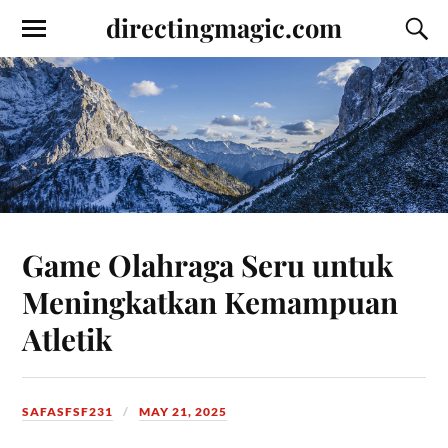
directingmagic.com
Game Olahraga Seru untuk
Meningkatkan Kemampuan
Atletik
SAFASFSF231
MAY 21, 2025