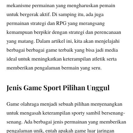
mekanisme permainan yang mengharuskan pemain
untuk bergerak aktif. Di samping itu, ada juga
permainan strategi dan RPG yang merangsang
kemampuan berpikir dengan strategi dan perencanaan
yang matang. Dalam artikel ini, kita akan menjelajahi
berbagai berbagai game terbaik yang bisa jadi media
ideal untuk meningkatkan keterampilan atletik serta
memberikan pengalaman bermain yang seru.
Jenis Game Sport Pilihan Unggul
Game olahraga menjadi sebuah pilihan menyenangkan
untuk mengasah keterampilan sporty sambil bersenang-
senang. Ada berbagai jenis permainan yang memberikan
pengalaman unik, entah apakah game luar jaringan