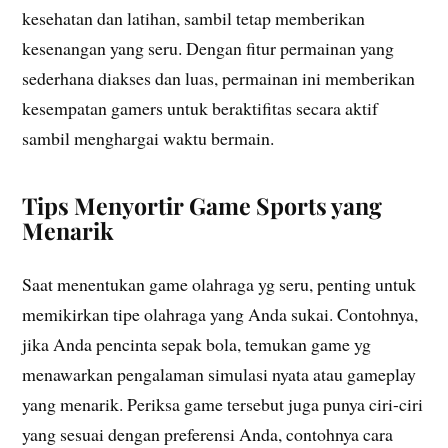
kesehatan dan latihan, sambil tetap memberikan
kesenangan yang seru. Dengan fitur permainan yang
sederhana diakses dan luas, permainan ini memberikan
kesempatan gamers untuk beraktifitas secara aktif
sambil menghargai waktu bermain.
Tips Menyortir Game Sports yang
Menarik
Saat menentukan game olahraga yg seru, penting untuk
memikirkan tipe olahraga yang Anda sukai. Contohnya,
jika Anda pencinta sepak bola, temukan game yg
menawarkan pengalaman simulasi nyata atau gameplay
yang menarik. Periksa game tersebut juga punya ciri-ciri
yang sesuai dengan preferensi Anda, contohnya cara