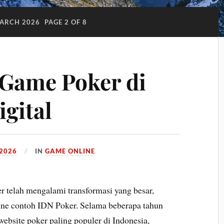
ARCH 2026
PAGE 2 OF 8
 Game Poker di
gital
2026
IN
GAME ONLINE
ker telah mengalami transformasi yang besar,
ine contoh IDN Poker. Selama beberapa tahun
website poker paling populer di Indonesia,