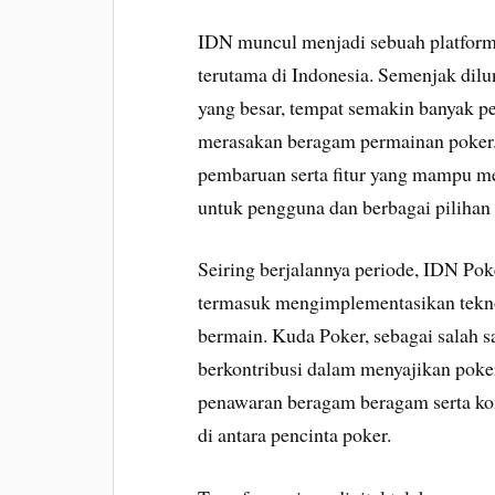
IDN muncul menjadi sebuah platform 
terutama di Indonesia. Semenjak dil
yang besar, tempat semakin banyak 
merasakan beragam permainan poker.
pembaruan serta fitur yang mampu m
untuk pengguna dan berbagai pilihan
Seiring berjalannya periode, IDN Poke
termasuk mengimplementasikan tekn
bermain. Kuda Poker, sebagai salah 
berkontribusi dalam menyajikan poke
penawaran beragam beragam serta kom
di antara pencinta poker.