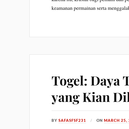
keamanan permainan serta menggalak
Togel: Daya 
yang Kian Di
BY
SAFASFSF231
ON
MARCH 25, 