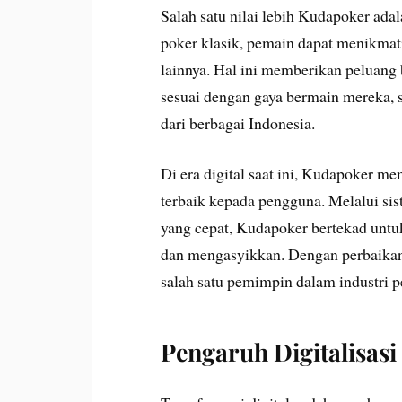
Salah satu nilai lebih Kudapoker ada
poker klasik, pemain dapat menikmati
lainnya. Hal ini memberikan peluang
sesuai dengan gaya bermain mereka, s
dari berbagai Indonesia.
Di era digital saat ini, Kudapoker m
terbaik kepada pengguna. Melalui s
yang cepat, Kudapoker bertekad unt
dan mengasyikkan. Dengan perbaikan 
salah satu pemimpin dalam industri p
Pengaruh Digitalisasi