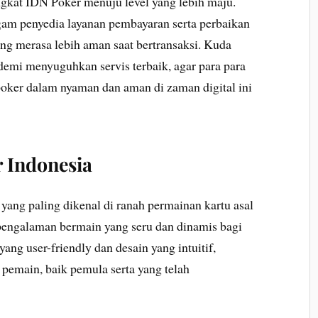
ngkat IDN Poker menuju level yang lebih maju.
gam penyedia layanan pembayaran serta perbaikan
ng merasa lebih aman saat bertransaksi. Kuda
demi menyuguhkan servis terbaik, agar para para
oker dalam nyaman dan aman di zaman digital ini
 Indonesia
 yang paling dikenal di ranah permainan kartu asal
pengalaman bermain yang seru dan dinamis bagi
 yang user-friendly dan desain yang intuitif,
pemain, baik pemula serta yang telah