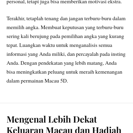
personal, tetapi juga bisa memberikan motivasi ekstra.
Terakhir, tetaplah tenang dan jangan terburu-buru dalam
memilih angka. Membuat keputusan yang terburu-buru
sering kali berujung pada pemilihan angka yang kurang
tepat. Luangkan waktu untuk menganalisis semua
informasi yang Anda miliki, dan percayalah pada insting
Anda. Dengan pendekatan yang lebih matang, Anda
bisa meningkatkan peluang untuk meraih kemenangan
dalam permainan Macau 5D.
Mengenal Lebih Dekat
Keluaran Macau dan Hadiah