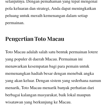
selanjutnya. Dengan pemahaman yang tepat mengenai
pola keluaran dan strategi, Anda dapat meningkatkan
peluang untuk meraih kemenangan dalam setiap
permainan.
Pengertian Toto Macau
Toto Macau adalah salah satu bentuk permainan lotere
yang populer di daerah Macau. Permainan ini
menawarkan kesempatan bagi para pemain untuk
memenangkan hadiah besar dengan menebak angka
yang akan keluar. Dengan sistem yang sederhana namun
menarik, Toto Macau menarik banyak perhatian dari
berbagai kalangan masyarakat, baik lokal maupun
wisatawan yang berkunjung ke Macau.