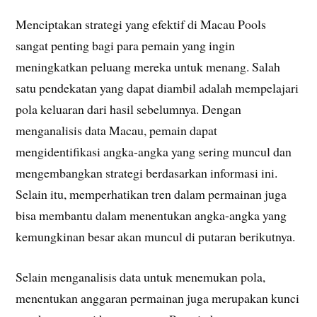
Menciptakan strategi yang efektif di Macau Pools
sangat penting bagi para pemain yang ingin
meningkatkan peluang mereka untuk menang. Salah
satu pendekatan yang dapat diambil adalah mempelajari
pola keluaran dari hasil sebelumnya. Dengan
menganalisis data Macau, pemain dapat
mengidentifikasi angka-angka yang sering muncul dan
mengembangkan strategi berdasarkan informasi ini.
Selain itu, memperhatikan tren dalam permainan juga
bisa membantu dalam menentukan angka-angka yang
kemungkinan besar akan muncul di putaran berikutnya.
Selain menganalisis data untuk menemukan pola,
menentukan anggaran permainan juga merupakan kunci