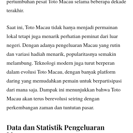
pertumbuhan pesat Toto Macau selama beberapa dekade
terakhir.
Saat ini, Toto Macau tidak hanya menjadi permainan
lokal tetapi juga menarik perhatian peminat dari luar
negeri. Dengan adanya pengeluaran Macau yang rutin
dan variasi hadiah menarik, popularitasnya semakin
melambung. Teknologi modern juga turut berperan
dalam evolusi Toto Macau, dengan banyak platform
daring yang memudahkan pemain untuk berpartisipasi
dari mana saja. Dampak ini menunjukkan bahwa Toto
Macau akan terus berevolusi seiring dengan
perkembangan zaman dan tuntutan pasar.
Data dan Statistik Pengeluaran