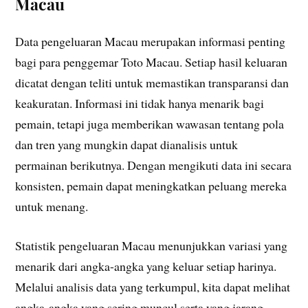
Macau
Data pengeluaran Macau merupakan informasi penting
bagi para penggemar Toto Macau. Setiap hasil keluaran
dicatat dengan teliti untuk memastikan transparansi dan
keakuratan. Informasi ini tidak hanya menarik bagi
pemain, tetapi juga memberikan wawasan tentang pola
dan tren yang mungkin dapat dianalisis untuk
permainan berikutnya. Dengan mengikuti data ini secara
konsisten, pemain dapat meningkatkan peluang mereka
untuk menang.
Statistik pengeluaran Macau menunjukkan variasi yang
menarik dari angka-angka yang keluar setiap harinya.
Melalui analisis data yang terkumpul, kita dapat melihat
angka-angka yang sering muncul serta yang jarang