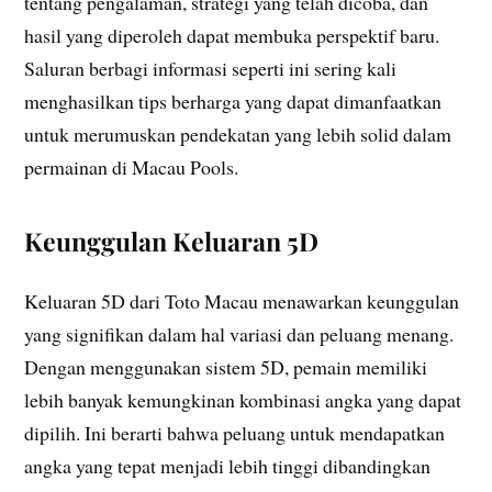
tentang pengalaman, strategi yang telah dicoba, dan
hasil yang diperoleh dapat membuka perspektif baru.
Saluran berbagi informasi seperti ini sering kali
menghasilkan tips berharga yang dapat dimanfaatkan
untuk merumuskan pendekatan yang lebih solid dalam
permainan di Macau Pools.
Keunggulan Keluaran 5D
Keluaran 5D dari Toto Macau menawarkan keunggulan
yang signifikan dalam hal variasi dan peluang menang.
Dengan menggunakan sistem 5D, pemain memiliki
lebih banyak kemungkinan kombinasi angka yang dapat
dipilih. Ini berarti bahwa peluang untuk mendapatkan
angka yang tepat menjadi lebih tinggi dibandingkan