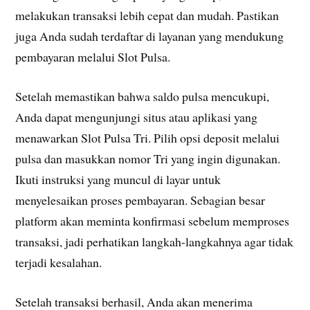
melakukan transaksi lebih cepat dan mudah. Pastikan
juga Anda sudah terdaftar di layanan yang mendukung
pembayaran melalui Slot Pulsa.
Setelah memastikan bahwa saldo pulsa mencukupi,
Anda dapat mengunjungi situs atau aplikasi yang
menawarkan Slot Pulsa Tri. Pilih opsi deposit melalui
pulsa dan masukkan nomor Tri yang ingin digunakan.
Ikuti instruksi yang muncul di layar untuk
menyelesaikan proses pembayaran. Sebagian besar
platform akan meminta konfirmasi sebelum memproses
transaksi, jadi perhatikan langkah-langkahnya agar tidak
terjadi kesalahan.
Setelah transaksi berhasil, Anda akan menerima