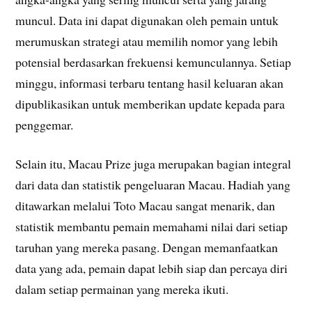
muncul. Data ini dapat digunakan oleh pemain untuk
merumuskan strategi atau memilih nomor yang lebih
potensial berdasarkan frekuensi kemunculannya. Setiap
minggu, informasi terbaru tentang hasil keluaran akan
dipublikasikan untuk memberikan update kepada para
penggemar.
Selain itu, Macau Prize juga merupakan bagian integral
dari data dan statistik pengeluaran Macau. Hadiah yang
ditawarkan melalui Toto Macau sangat menarik, dan
statistik membantu pemain memahami nilai dari setiap
taruhan yang mereka pasang. Dengan memanfaatkan
data yang ada, pemain dapat lebih siap dan percaya diri
dalam setiap permainan yang mereka ikuti.