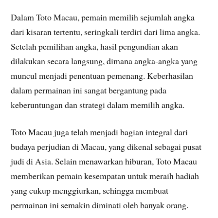
Dalam Toto Macau, pemain memilih sejumlah angka
dari kisaran tertentu, seringkali terdiri dari lima angka.
Setelah pemilihan angka, hasil pengundian akan
dilakukan secara langsung, dimana angka-angka yang
muncul menjadi penentuan pemenang. Keberhasilan
dalam permainan ini sangat bergantung pada
keberuntungan dan strategi dalam memilih angka.
Toto Macau juga telah menjadi bagian integral dari
budaya perjudian di Macau, yang dikenal sebagai pusat
judi di Asia. Selain menawarkan hiburan, Toto Macau
memberikan pemain kesempatan untuk meraih hadiah
yang cukup menggiurkan, sehingga membuat
permainan ini semakin diminati oleh banyak orang.